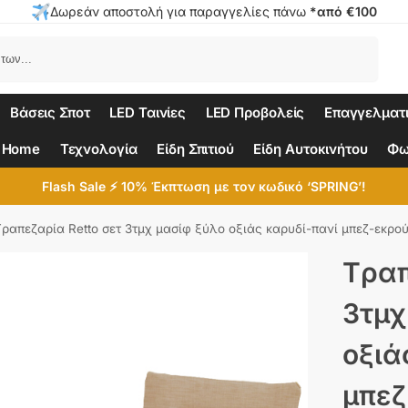
Δωρεάν αποστολή για παραγγελίες πάνω
*από €100
Αναζήτηση
Βάσεις Σποτ
LED Ταινίες
LED Προβολείς
Επαγγελματ
 Home
Τεχνολογία
Είδη Σπιτιού
Είδη Αυτοκινήτου
Φω
Flash Sale ⚡ 10% Έκπτωση με τον κωδικό ‘SPRING’!
Tραπεζαρία Retto σετ 3τμχ μασίφ ξύλο οξιάς καρυδί-πανί μπεζ-εκρ
Tραπ
3τμχ
οξιά
μπεζ