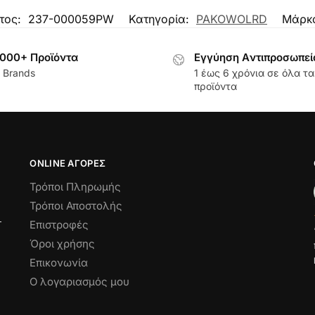
τος:
237-000059PW
Κατηγορία:
PAKOWOLRD
Μάρκ
000+ Προϊόντα
Εγγύηση Aντιπροσωπεί
 Brands
1 έως 6 χρόνια σε όλα τα
προϊόντα
ONLINE ΑΓΟΡΕΣ
Τρόποι Πληρωμής
Τρόποι Αποστολής
Επιστροφές
Όροι χρήσης
Επικονωνία
Ο λογαριασμός μου