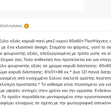
Αξιολογήσεις
0
ξύλο οξιάς καρυδί-πανί μπεζ-εκρού 60x60x71εκΨάχνεις αν
 με ένα κλασσικό design; Σταμάτα να ψάχνεις, γιατί το σ
 φουρνιστής οξιάς, επεξεργασμένη με τρόπο ώστε να αντ
ο εξοχικό σας.Τόσο ανθεκτική που προτείνεται και για επα
ξύλο φουρνιστής οξιάς σε χρώμα καρυδί διάστασης: 60x60
ώμα καρυδί διάστασης: 61x51x86 εκ.* Δυο (2) πανιά διάτ
ευασμένη από ενισχυμένο ξύλινο σκελετό αρίστης ποιότη
εγαλύτερη προστασία.* Το κάθισμα είναι πτυσσόμενο για 
με υψηλές αντοχές στον χρόνο και την υγρασία. Ενδείκνυ
Το προϊόν παραδίδεται μονταρισμένο στην εργοστασιακή
ιαφέρει ελαφρώς σε σχέση με την φωτογραφική απεικόνι