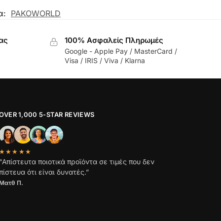
α:
PAKOWORLD
ας
100% Ασφαλείς Πληρωμές
Google - Apple Pay / MasterCard /
Visa / IRIS / Viva / Klarna
OVER 1,000 5-STAR REVIEWS
★★★★★
“Απίστευτα ποιοτικά προϊόντα σε τιμές που δεν
πίστευα ότι είναι δυνατές.”
Ματθ Π.