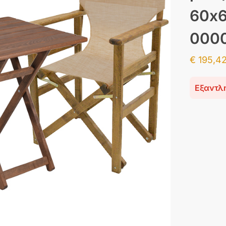
60x6
000
€
195,4
Εξαντλ