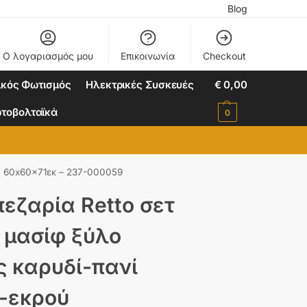
Blog
Ο λογαριασμός μου
Επικοινωνία
Checkout
ικός Φωτισμός
Ηλεκτρικές Συσκευές
€
0,00
τοβολταϊκά
0
ού 60x60x71εκ – 237-000059
εζαρία Retto σετ
 μασίφ ξύλο
ς καρυδί-πανί
-εκρού