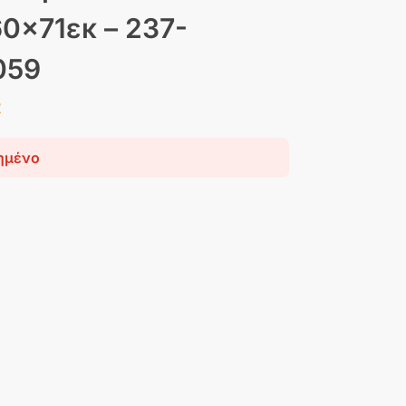
0x71εκ – 237-
059
2
ημένο