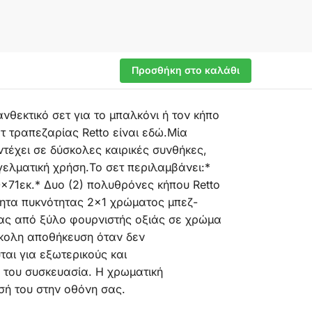
Προσθήκη στο καλάθι
θεκτικό σετ για το μπαλκόνι ή τον κήπο
ετ τραπεζαρίας Retto είναι εδώ.Μία
έχει σε δύσκολες καιρικές συνθήκες,
γγελματική χρήση.Το σετ περιλαμβάνει:*
x71εκ.* Δυο (2) πολυθρόνες κήπου Retto
ρητα πυκνότητας 2×1 χρώματος μπεζ-
τας από ξύλο φουρνιστής οξιάς σε χρώμα
εύκολη αποθήκευση όταν δεν
ται για εξωτερικούς και
 του συσκευασία. Η χρωματική
σή του στην οθόνη σας.