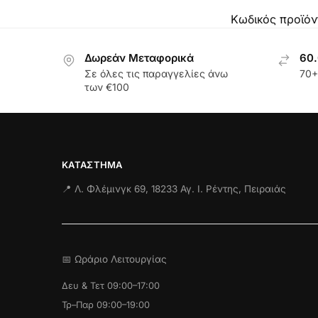
Κωδικός προϊόν
Δωρεάν Μεταφορικά
60.
Σε όλες τις παραγγελίες άνω
70+
των €100
ΚΑΤΆΣΤΗΜΑ
📍 Λ. Φλέμινγκ 69, 18233 Αγ. Ι. Ρέντης, Πειραιάς
📅 Ωράριο Λειτουργίας
Δευ & Τετ 09:00–17:00
Τρ–Παρ 09:00–19:00