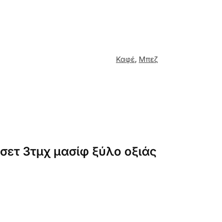
Καφέ
,
Μπεζ
 σετ 3τμχ μασίφ ξύλο οξιάς