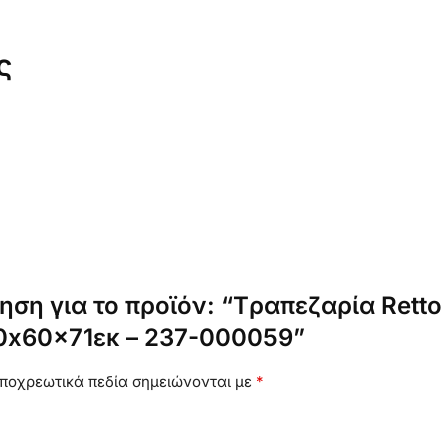
ς
ση για το προϊόν: “Tραπεζαρία Retto
0x60x71εκ – 237-000059”
ποχρεωτικά πεδία σημειώνονται με
*