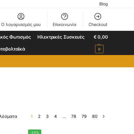
Blog
Ο λογαριασμός μου
Επικοινωνία
Checkout
ικός Φωτισμός
Ηλεκτρικές Συσκευές
€
0,00
τοβολταϊκά
0
ελέσματα
1
2
3
4
…
78
79
80
-26%