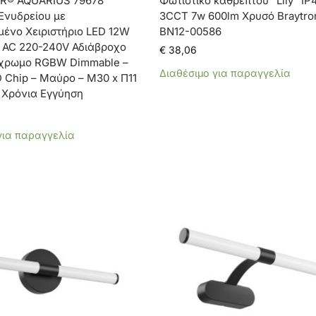
R® AQUARIUS 79678
Φωτιστικό καθρέπτου “Lily” IP
Ενυδρείου με
3CCT 7w 600lm Χρυσό Braytro
ένο Χειριστήριο LED 12W
BN12-00586
° AC 220-240V Αδιάβροχο
€
38,06
χρωμο RGBW Dimmable –
Διαθέσιμο για παραγγελία
 Chip – Μαύρο – Μ30 x Π11
 Χρόνια Εγγύηση
για παραγγελία