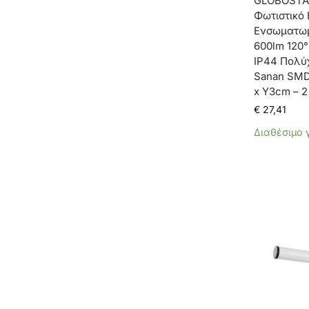
GLOBOSTA
Φωτιστικό 
Ενσωματωμ
600lm 120
IP44 Πολύ
Sanan SMD
x Υ3cm – 2
€
27,41
Διαθέσιμο 