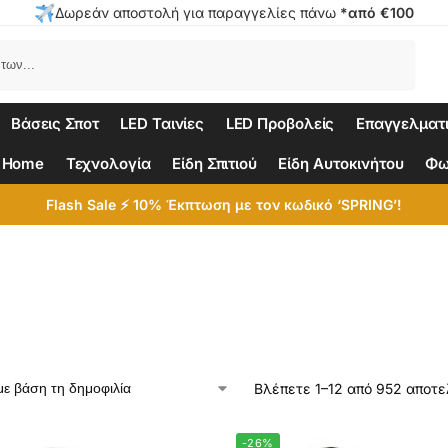
Δωρεάν αποστολή για παραγγελίες πάνω
*από €100
Αναζήτηση
Βάσεις Σποτ
LED Ταινίες
LED Προβολείς
Επαγγελματ
 Home
Τεχνολογία
Είδη Σπιτιού
Είδη Αυτοκινήτου
Φω
Flash Sale ⚡ 10% Έκπτωση με τον κωδικό ‘SPRING’!
Βλέπετε 1–12 από 952 αποτ
-26%