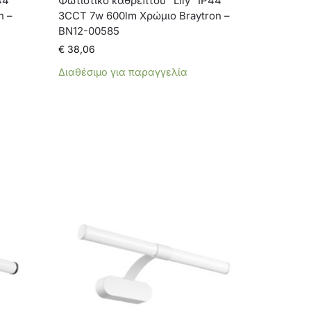
44
Φωτιστικό καθρέπτου “Lily” IP44
n –
3CCT 7w 600lm Χρώμιο Braytron –
BN12-00585
€
38,06
Διαθέσιμο για παραγγελία