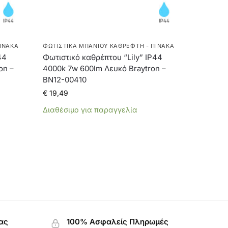
ΊΝΑΚΑ
ΦΩΤΙΣΤΙΚΆ ΜΠΆΝΙΟΥ ΚΑΘΡΈΦΤΗ - ΠΊΝΑΚΑ
44
Φωτιστικό καθρέπτου “Lily” IP44
on –
4000k 7w 600lm Λευκό Braytron –
BN12-00410
€
19,49
Διαθέσιμο για παραγγελία
ας
100% Ασφαλείς Πληρωμές