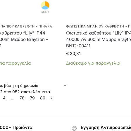
ΜΠΆΝΙΟΥ ΚΑΘΡΈΦΤΗ - ΠΊΝΑΚΑ
ΦΩΤΙΣΤΙΚΆ ΜΠΆΝΙΟΥ ΚΑΘΡΈΦΤΗ - Π
καθρέπτου “Lily” IP44
Φωτιστικό καθρέπτου “Lily” IP
00lm Μαύρο Braytron –
4000k 7w 600lm Μαύρο Braytr
1
BN12-00411
€
20,81
για παραγγελία
Διαθέσιμο για παραγγελία
12 από 952 αποτελέσματα
4
…
78
79
80
000+ Προϊόντα
Εγγύηση Aντιπροσωπεί