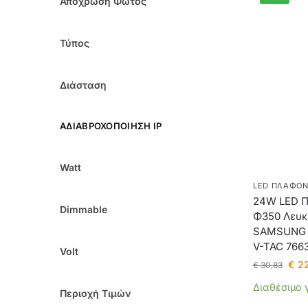
Απόχρωση Φωτός
Τύπος
Διάσταση
ΑΔΙΑΒΡΟΧΟΠΟΊΗΣΗ IP
Watt
LED ΠΛΑΦΟΝ
24W LED Π
Dimmable
Φ350 Λευκ
SAMSUNG C
V-TAC 766
Volt
€
22
€
30,83
Διαθέσιμο 
Περιοχή Τιμών