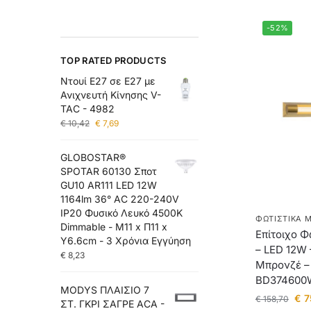
-52%
TOP RATED PRODUCTS
Ντουί E27 σε E27 με
Ανιχνευτή Κίνησης V-
TAC - 4982
€
10,42
€
7,69
GLOBOSTAR®
SPOTAR 60130 Σποτ
GU10 AR111 LED 12W
1164lm 36° AC 220-240V
IP20 Φυσικό Λευκό 4500K
ΦΩΤΙΣΤΙΚΆ 
Dimmable - Μ11 x Π11 x
Επίτοιχο 
Υ6.6cm - 3 Χρόνια Εγγύηση
– LED 12W 
€
8,23
Μπρονζέ – 
BD374600
MODYS ΠΛΑΙΣΙΟ 7
€
7
€
158,70
ΣΤ. ΓΚΡΙ ΣΑΓΡΕ ACA -