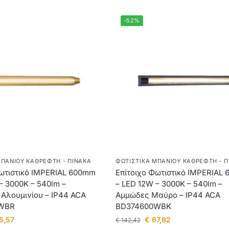
-52%
ΜΠΆΝΙΟΥ ΚΑΘΡΈΦΤΗ - ΠΊΝΑΚΑ
ΦΩΤΙΣΤΙΚΆ ΜΠΆΝΙΟΥ ΚΑΘΡΈΦΤΗ - Π
Φωτιστικό IMPERIAL 600mm
Επίτοιχο Φωτιστικό IMPERIAL
– 3000K – 540lm –
– LED 12W – 3000K – 540lm –
Αλουμινίου – IP44 ACA
Αμμώδες Μαύρο – IP44 ACA
WBR
BD374600WBK
5,57
€
67,82
€
142,42