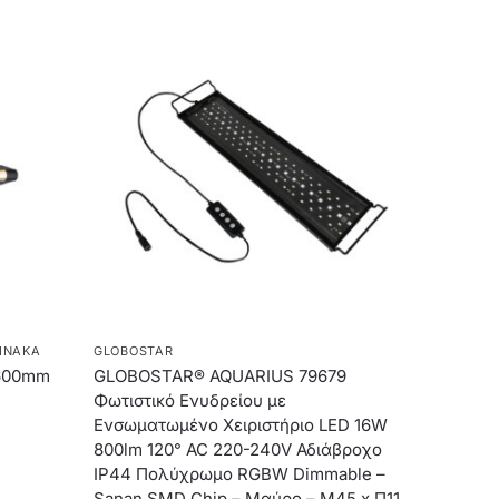
ΊΝΑΚΑ
GLOBOSTAR
 600mm
GLOBOSTAR® AQUARIUS 79679
Φωτιστικό Ενυδρείου με
Ενσωματωμένο Χειριστήριο LED 16W
800lm 120° AC 220-240V Αδιάβροχο
IP44 Πολύχρωμο RGBW Dimmable –
Sanan SMD Chip – Μαύρο – Μ45 x Π11