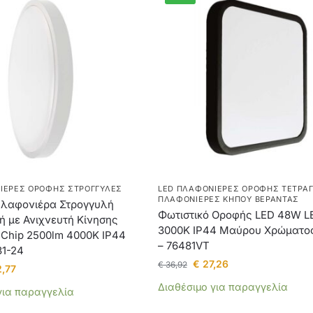
ΙΈΡΕΣ ΟΡΟΦΉΣ ΣΤΡΟΓΓΥΛΈΣ
LED ΠΛΑΦΟΝΙΈΡΕΣ ΟΡΟΦΉΣ ΤΕΤΡΆ
ΠΛΑΦΟΝΙΈΡΕΣ ΚΉΠΟΥ ΒΕΡΆΝΤΑΣ
λαφονιέρα Στρογγυλή
Φωτιστικό Οροφής LED 48W L
ή με Ανιχνευτή Κίνησης
3000K IP44 Μαύρου Χρώματο
hip 2500lm 4000K IP44
– 76481VT
31-24
€
27,26
€
36,92
,77
Διαθέσιμο για παραγγελία
για παραγγελία