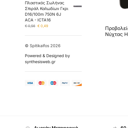
Πλαστικός Σωλήνας
Σπιράλ Καλωδίων Γκρι
D16/100m 750N 6J
ACA - ICTA16
€
0,56
€
0,49
Προβολεί
Νύχτας Η
© Spitikaifos 2026
Powered & Designed by
synthesisweb.gr
Δωρεάν Μεταφορικά
60.