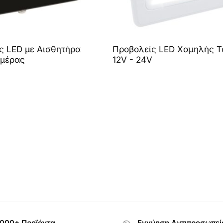
ς LED με Αισθητήρα
Προβολείς LED Χαμηλής 
μέρας
12V - 24V
000+ Προϊόντα
Εγγύηση Aντιπροσωπεί