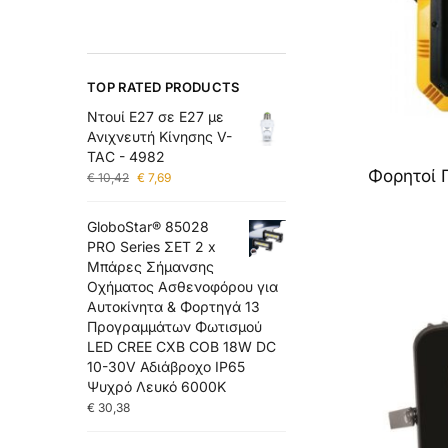
TOP RATED PRODUCTS
Ντουί E27 σε E27 με
Ανιχνευτή Κίνησης V-
TAC - 4982
Φορητοί 
€
10,42
€
7,69
GloboStar® 85028
PRO Series ΣΕΤ 2 x
Μπάρες Σήμανσης
Οχήματος Ασθενοφόρου για
Αυτοκίνητα & Φορτηγά 13
Προγραμμάτων Φωτισμού
LED CREE CXB COB 18W DC
10-30V Αδιάβροχο IP65
Ψυχρό Λευκό 6000K
€
30,38