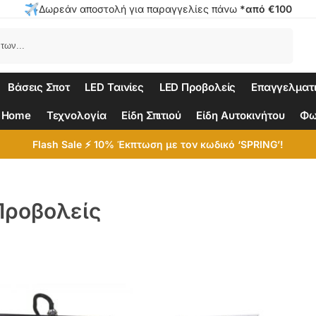
Δωρεάν αποστολή για παραγγελίες πάνω
*από €100
Αναζήτηση
Βάσεις Σποτ
LED Ταινίες
LED Προβολείς
Επαγγελματ
 Home
Τεχνολογία
Είδη Σπιτιού
Είδη Αυτοκινήτου
Φω
Flash Sale ⚡ 10% Έκπτωση με τον κωδικό ‘SPRING’!
Προβολείς