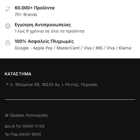
60.000+ Προϊόντα
70+ Brands
Εγγύηση Aντιπροσωπείας
1 έως 6 χρόνια σε όλα τα προϊόντα
100% Ασφαλείς Πληρωμές
Google - Apple Pay / MasterCard / Visa / IRIS / Viva / Klarna
ΚΑΤΆΣΤΗΜΑ
📍 Λ. Φλέμινγκ 69, 18233 Αγ. Ι. Ρέντης, Πειραιάς
📅 Ωράριο Λειτουργίας
Δευ & Τετ 09:00–17:00
Τρ–Παρ 09:00–19:00