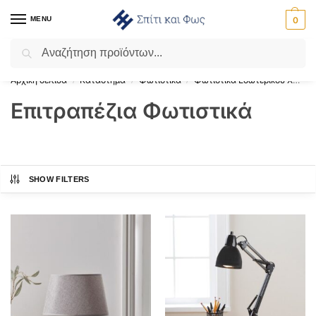
MENU
0
Αναζήτηση
Flash Sale ⚡ 10% Έκπτωση με τον κωδικό ‘SPRING’!
Αρχική σελίδα
Κατάστημα
Φωτιστικά
Φωτιστικά Εσωτερικού Χώρου
/
/
/
Επιτραπέζια Φωτιστικά
SHOW FILTERS