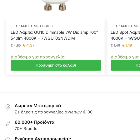
LED ΛΆΜΠΕΣ SPOT GU10
LED ΛΆΜΠΕΣ SP
LED Λάμπα GU10 Dimmable 7W Diolamp 100°
LED Spot Λάμπ
540lm 4000K – 7WGU10SNWDIM
4000K – 1WG
€
4,37
€
1,19
€
4,90
€
1,49
Διαθέσιμο για παραγγελία
Διαθέσιμο για
Προσθήκη στο καλάθι
Πρ
Δωρεάν Μεταφορικά
Σε όλες τις παραγγελίες άνω των €100
60.000+ Προϊόντα
70+ Brands
Εγγύηση Aντιπροσωπείας