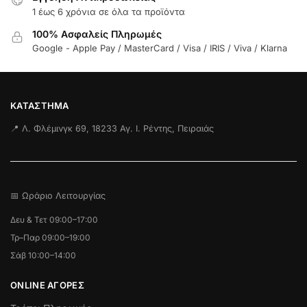
1 έως 6 χρόνια σε όλα τα προϊόντα
100% Ασφαλείς Πληρωμές
Google - Apple Pay / MasterCard / Visa / IRIS / Viva / Klarna
ΚΑΤΆΣΤΗΜΑ
📍 Λ. Φλέμινγκ 69, 18233 Αγ. Ι. Ρέντης, Πειραιάς
📅 Ωράριο Λειτουργίας
Δευ & Τετ 09:00–17:00
Τρ–Παρ 09:00–19:00
Σάβ 10:00–14:00
ONLINE ΑΓΟΡΕΣ