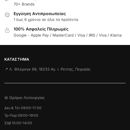
70+ Brands
Εγγύηση Aντιπροσωπείας
1 έως 6 χρόνια σε όλα τα προϊόντα
100% Ασφαλείς Πληρωμές
Google - Apple Pay / MasterCard / Visa / IRIS / Viva / Klarna
ΚΑΤΆΣΤΗΜΑ
📍 Λ. Φλέμινγκ 69, 18233 Αγ. Ι. Ρέντης, Πειραιάς
📅 Ωράριο Λειτουργίας
Δευ & Τετ 09:00–17:00
Τρ–Παρ 09:00–19:00
Σάβ 10:00–14:00