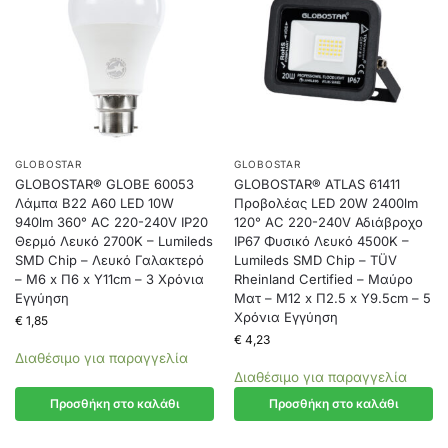
GLOBOSTAR
GLOBOSTAR
GLOBOSTAR® GLOBE 60053
GLOBOSTAR® ATLAS 61411
Λάμπα B22 A60 LED 10W
Προβολέας LED 20W 2400lm
940lm 360° AC 220-240V IP20
120° AC 220-240V Αδιάβροχο
Θερμό Λευκό 2700K – Lumileds
IP67 Φυσικό Λευκό 4500K –
SMD Chip – Λευκό Γαλακτερό
Lumileds SMD Chip – TÜV
– Μ6 x Π6 x Υ11cm – 3 Χρόνια
Rheinland Certified – Μαύρο
Εγγύηση
Ματ – Μ12 x Π2.5 x Υ9.5cm – 5
Χρόνια Εγγύηση
€
1,85
€
4,23
Διαθέσιμο για παραγγελία
Διαθέσιμο για παραγγελία
Προσθήκη στο καλάθι
Προσθήκη στο καλάθι