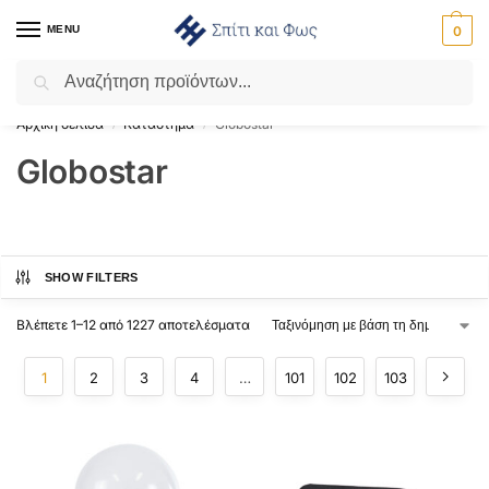
MENU
0
Αναζήτηση
Flash Sale ⚡ 10% Έκπτωση με τον κωδικό ‘SPRING’!
Αρχική σελίδα
Κατάστημα
Globostar
/
/
Globostar
SHOW FILTERS
Βλέπετε 1–12 από 1227 αποτελέσματα
1
2
3
4
…
101
102
103