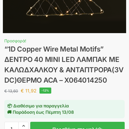
Προσφορά!
“1D Copper Wire Metal Motifs”
ΔΕΝΤΡΟ 40 ΜINI LED ΛΑΜΠΑΚ ΜΕ
ΚΑΛΩΔΧΑΛΚΟΥ & ΑΝΤΑΠΤΡΟΡΑ(3V
DC)ΘΕΡΜΟ ACA – X064014250
€
11,92
€
13,60
-12%
📦 Διαθέσιμο για παραγγελία
🚚 Παράδοση έως
Πέμπτη 13/08