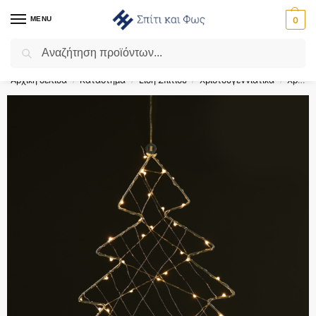
MENU
0
Αναζήτηση
Flash Sale ⚡ 10% Έκπτωση με τον κωδικό ‘SPRING’!
Αρχική σελίδα
Κατάστημα
Είδη Σπιτιού
Χριστουγεννιάτικα
Χριστουγεννιάτικα Φωτιζόμενα Σχέδια
/
/
/
/