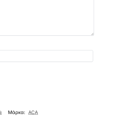
ά
Μάρκα:
ACA