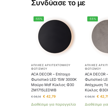
Συνδύασε το με
-55%
-55%
ΑΠΛΊΚΕΣ ΑΡΧΙΤΕΚΤΟΝΙΚΟΎ
ΑΠΛΊΚΕΣ ΑΡΧΙΤ
ΦΩΤΙΣΜΟΎ
ΦΩΤΙΣΜΟΎ
ACA DECOR – Επίτοιχο
ACA DECOR – 
Φωτιστικό LED 15W 3000Κ
Φωτιστικό L
Μαύρο Mdf Κύκλος Φ30
Απόχρωση Τσ
ZM1715LEDWB
Κύκλος Φ30
€
42,79
€
42,7
€
94,14
€
94,14
Διαθέσιμο για παραγγελία
Διαθέσιμο γι