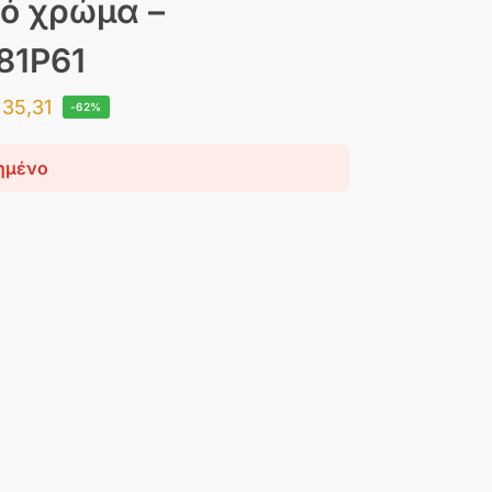
ό χρώμα –
81P61
35,31
-62%
ημένο