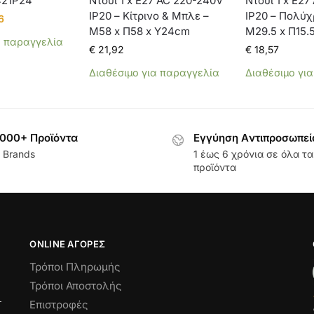
421P24
Ντουί 1 x E27 AC 220-240V
Ντουί 1 x E2
IP20 – Κίτρινο & Μπλε –
IP20 – Πολύχ
6
Μ58 x Π58 x Υ24cm
Μ29.5 x Π15.
α παραγγελία
€
21,92
€
18,57
Διαθέσιμο για παραγγελία
Διαθέσιμο γι
000+ Προϊόντα
Εγγύηση Aντιπροσωπεί
 Brands
1 έως 6 χρόνια σε όλα τα
προϊόντα
ONLINE ΑΓΟΡΕΣ
Τρόποι Πληρωμής
Τρόποι Αποστολής
Επιστροφές