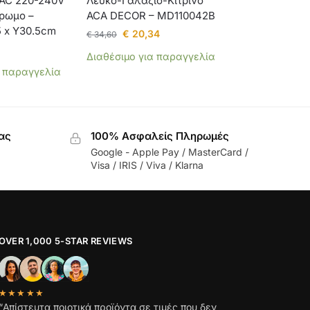
7 AC 220-240V
Λευκό-Γαλάζιο-Κίτρινο
ρωμο –
ACA DECOR – MD110042B
5 x Υ30.5cm
€
20,34
€
34,60
Διαθέσιμο για παραγγελία
α παραγγελία
ας
100% Ασφαλείς Πληρωμές
Google - Apple Pay / MasterCard /
Visa / IRIS / Viva / Klarna
OVER 1,000 5-STAR REVIEWS
★★★★★
“Απίστευτα ποιοτικά προϊόντα σε τιμές που δεν