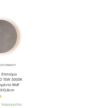
ΕΚΤΟΝΙΚΟΎ
Επιτοίχιο
ED 15W 3000Κ
ιμέντο Mdf
ΧΗ3,6cm
9
α παραγγελία