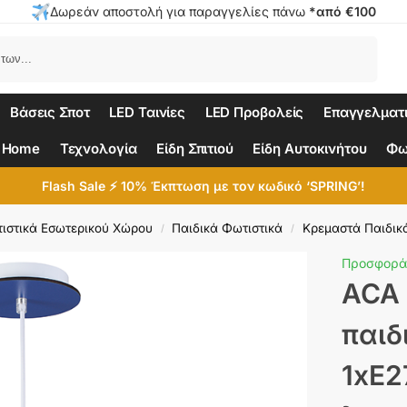
Δωρεάν αποστολή για παραγγελίες πάνω
*από €100
Αναζήτηση
Βάσεις Σποτ
LED Ταινίες
LED Προβολείς
Επαγγελματ
 Home
Τεχνολογία
Είδη Σπιτιού
Είδη Αυτοκινήτου
Φω
Flash Sale ⚡ 10% Έκπτωση με τον κωδικό ‘SPRING’!
ιστικά Εσωτερικού Χώρου
Παιδικά Φωτιστικά
Κρεμαστά Παιδικ
/
/
Προσφορά
ACA
παιδ
1xE2