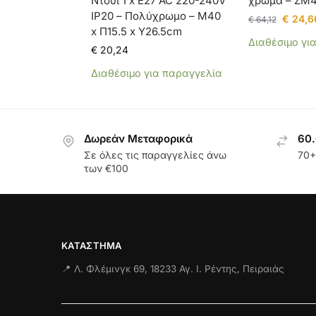
Ντουί 1 x E27 AC 220-240V
χρώμα – ZM
IP20 – Πολύχρωμο – Μ40
€
24,6
€
64,12
x Π15.5 x Υ26.5cm
Διαθέσιμο γι
€
20,24
Διαθέσιμο για παραγγελία
Δωρεάν Μεταφορικά
60.
Σε όλες τις παραγγελίες άνω
70+
των €100
ΚΑΤΆΣΤΗΜΑ
📍 Λ. Φλέμινγκ 69, 18233 Αγ. Ι. Ρέντης, Πειραιάς