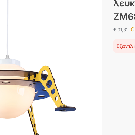
λευκ
ZM6
€
€
91,81
Εξαντλ