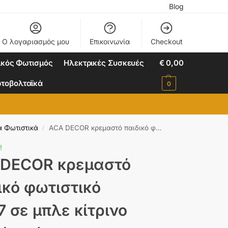
Blog
Ο λογαριασμός μου
Επικοινωνία
Checkout
ικός Φωτισμός
Ηλεκτρικές Συσκευές
€
0,00
τοβολταϊκά
0
ά Φωτιστικά
ACA DECOR κρεμαστό παιδικό φωτιστικό 1xE27 σε μπλε κίτρινο λευκό χρώμα – ZM681P61
/
!
 DECOR κρεμαστό
ικό φωτιστικό
7 σε μπλε κίτρινο