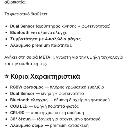
αξιοπιστία.
Το φωτιστικό διαθέτει:
Dual Sensor
(αισθητήρας κίνησης + φωτεινότητας)
Bluetooth
για έξυπνο έλεγχο
Συμβατότητα με 4‑καλώδια ράγας
Αλουμίνιο premium ποιότητας
Ανήκει στη σειρά
META II
, γνωστή για την υψηλή τεχνολογία
και την αισθητική της.
⭐ Κύρια Χαρακτηριστικά
RGBW φωτισμός
— πλήρης χρωματική ευελιξία
Dual Sensor
— κίνηση + φωτεινότητα
Bluetooth έλεγχος
— έξυπνη διαχείριση φωτισμού
COB LED
— υψηλή ποιότητα φωτός
CRI≥90
— άριστη χρωματική απόδοση
36° δέσμη
— ιδανική για στοχευμένο φωτισμό
Αλουμίνιο σώμα
— premium κατασκευή