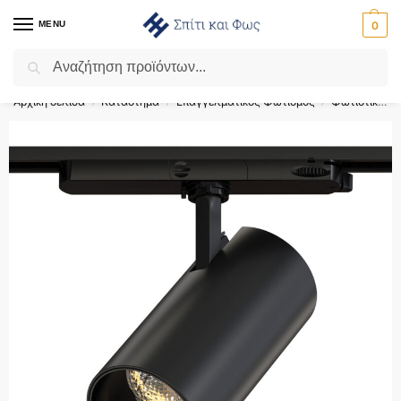
MENU
0
Αναζήτηση
Flash Sale ⚡ 10% Έκπτωση με τον κωδικό ‘SPRING’!
Αρχική σελίδα
Κατάστημα
Επαγγελματικός Φωτισμός
Φωτιστικά Ράγας
/
/
/