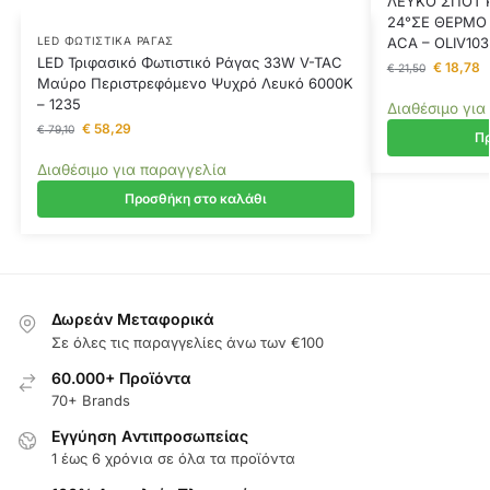
ΛΕΥΚΟ ΣΠΟΤ Ρ
24°ΣΕ ΘΕΡΜΟ
ACA – OLIV10
LED ΦΩΤΙΣΤΙΚΆ ΡΆΓΑΣ
LED Τριφασικό Φωτιστικό Ράγας 33W V-TAC
€
18,78
€
21,50
Μαύρο Περιστρεφόμενο Ψυχρό Λευκό 6000K
– 1235
Διαθέσιμο για
€
58,29
€
79,10
Πρ
Διαθέσιμο για παραγγελία
Προσθήκη στο καλάθι
Δωρεάν Μεταφορικά
Σε όλες τις παραγγελίες άνω των €100
60.000+ Προϊόντα
70+ Brands
Εγγύηση Aντιπροσωπείας
1 έως 6 χρόνια σε όλα τα προϊόντα