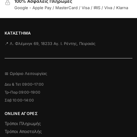
100% Ασφαλείς Πληρωμές
Google - Apple Pay / MasterCard / Visa / IRIS / Viva / Klarna
ΚΑΤΆΣΤΗΜΑ
📍 Λ. Φλέμινγκ 69, 18233 Αγ. Ι. Ρέντης, Πειραιάς
📅 Ωράριο Λειτουργίας
Δευ & Τετ 09:00–17:00
Τρ–Παρ 09:00–19:00
Σάβ 10:00–14:00
ONLINE ΑΓΟΡΕΣ
Τρόποι Πληρωμής
Τρόποι Αποστολής