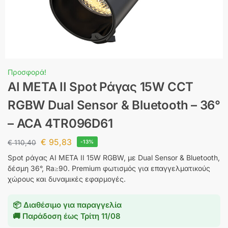
Προσφορά!
AI META II Spot Ράγας 15W CCT
RGBW Dual Sensor & Bluetooth – 36°
– ACA 4TR096D61
€
95,83
€
110,40
-13%
Spot ράγας AI META II 15W RGBW, με Dual Sensor & Bluetooth,
δέσμη 36°, Ra≥90. Premium φωτισμός για επαγγελματικούς
χώρους και δυναμικές εφαρμογές.
📦 Διαθέσιμο για παραγγελία
🚚 Παράδοση έως
Τρίτη 11/08