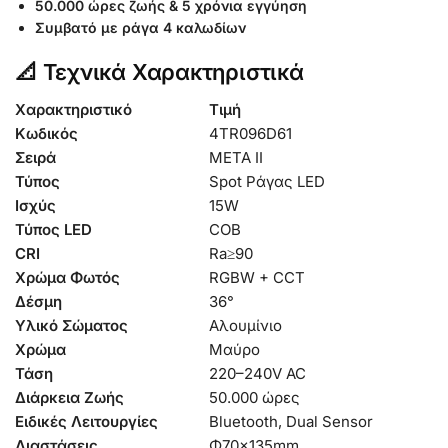
50.000 ώρες ζωής & 5 χρόνια εγγύηση
Συμβατό με ράγα 4 καλωδίων
📐 Τεχνικά Χαρακτηριστικά
Χαρακτηριστικό
Τιμή
Κωδικός
4TR096D61
Σειρά
META II
Τύπος
Spot Ράγας LED
Ισχύς
15W
Τύπος LED
COB
CRI
Ra≥90
Χρώμα Φωτός
RGBW + CCT
Δέσμη
36°
Υλικό Σώματος
Αλουμίνιο
Χρώμα
Μαύρο
Τάση
220–240V AC
Διάρκεια Ζωής
50.000 ώρες
Ειδικές Λειτουργίες
Bluetooth, Dual Sensor
Διαστάσεις
Φ70×135mm