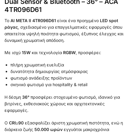
Dual Sensor & Bluetooth – 36° – ACA
4TR096D61
Το
AI META II 4TR096D61
είναι ένα προηγμένο
LED spot
ράγας
, σχεδιασμένο για επαγγελματικές εφαρμογές όπου
απαιτείται υψηλή ποιότητα φωτισμού, έξυπνος έλεγχος και
δυναμική χρωματική απόδοση.
Με ισχύ
15W
και τεχνολογία
RGBW
, προσφέρει:
πλήρη χρωματική ευελιξία
δυνατότητα δημιουργίας ατμόσφαιρας
φωτισμό ανάδειξης προϊόντων
σκηνικό φωτισμό για hospitality & retail
Η δέσμη
36°
προσφέρει στοχευμένο φωτισμό, ιδανικό για
βιτρίνες, εκθεσιακούς χώρους και αρχιτεκτονικές
εφαρμογές.
Ο
CRI≥90
εξασφαλίζει άριστη χρωματική πιστότητα, ενώ η
διάρκεια ζωής
50.000 ωρών
εγγυάται μακροχρόνια