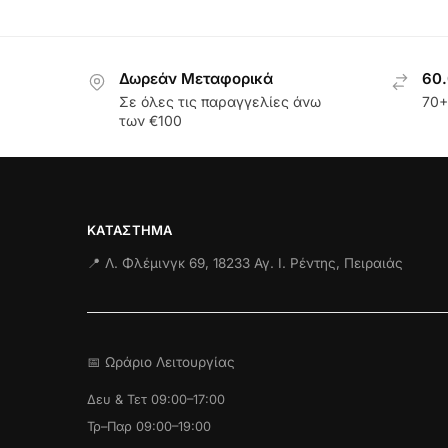
Δωρεάν Μεταφορικά
60.
Σε όλες τις παραγγελίες άνω
70+
των €100
ΚΑΤΆΣΤΗΜΑ
📍 Λ. Φλέμινγκ 69, 18233 Αγ. Ι. Ρέντης, Πειραιάς
📅 Ωράριο Λειτουργίας
Δευ & Τετ 09:00–17:00
Τρ–Παρ 09:00–19:00