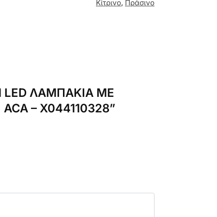
Κίτρινο
,
Πράσινο
ON LED ΛΑΜΠΑΚΙΑ ΜΕ
 ACA – X044110328”