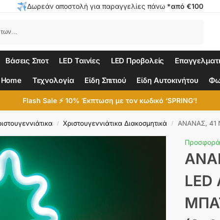
Δωρεάν αποστολή για παραγγελίες πάνω
*από €100
Αναζήτηση
Βάσεις Σποτ
LED Ταινίες
LED Προβολείς
Επαγγελματ
 Home
Τεχνολογία
Είδη Σπιτιού
Είδη Αυτοκινήτου
Φω
Flash Sale ⚡ 10% Έκπτωση με τον κωδικό ‘SPRING’!
ριστουγεννιάτικα
Χριστουγεννιάτικα Διακοσμητικά
ΑΝΑΝΑΣ, 41 NEON LED ΛΑΜ
/
/
Προσφορά
ΑΝΑ
LED
ΜΠΑ