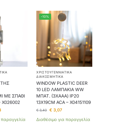
-10%
ΤΙΚΑ
ΧΡΙΣΤΟΥΓΕΝΝΙΆΤΙΚΑ
ΔΙΑΚΟΣΜΗΤΙΚΆ
ΣΤΗΣ
WINDOW PLASTIC DEER
10 LED ΛΑΜΠΑΚΙΑ WW
Ι ΜΕ ΣΠΑΘΙ
ΜΠΑΤ. (3ΧΑΑΑ) IP20
 X026002
13X19CM ACA – X04151109
8
€
3,07
€
3,40
α παραγγελία
Διαθέσιμο για παραγγελία