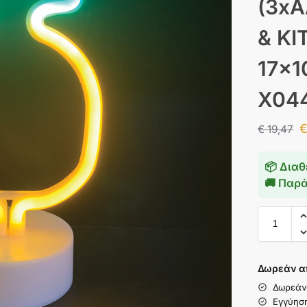
(3xA
& ΚΙ
17x1
X04
€
19,47
📦 Διαθ
🚚 Παρ
Δωρεάν α
Δωρεάν
Εγγύησ