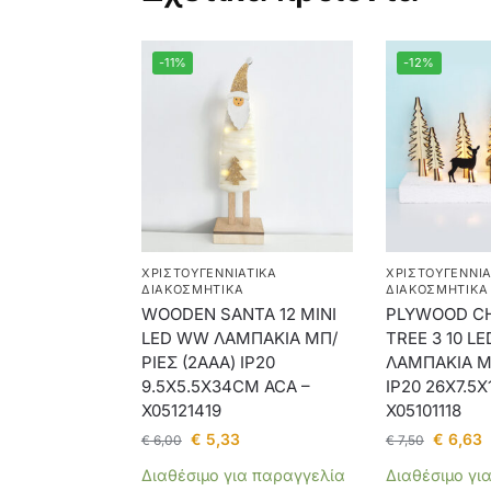
-11%
-12%
ΧΡΙΣΤΟΥΓΕΝΝΙΆΤΙΚΑ
ΧΡΙΣΤΟΥΓΕΝΝΙΆ
ΔΙΑΚΟΣΜΗΤΙΚΆ
ΔΙΑΚΟΣΜΗΤΙΚΆ
WOODEN SANTA 12 MINI
PLYWOOD C
LED WW ΛΑΜΠΑΚΙΑ ΜΠ/
TREE 3 10 L
ΡΙΕΣ (2AAA) IP20
ΛΑΜΠΑΚΙΑ ΜΠ
9.5X5.5X34CM ACA –
IP20 26X7.5
X05121419
X05101118
€
5,33
€
6,63
€
6,00
€
7,50
Διαθέσιμο για παραγγελία
Διαθέσιμο γι