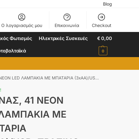
Blog
Ο λογαριασμός μου
Επικοινωνία
Checkout
ικός Φωτισμός
Ηλεκτρικές Συσκευές
€
0,00
τοβολταϊκά
0
ΠΑΚΙΑ ΜΕ ΜΠΑΤΑΡΙΑ (3xAA)/USB, ΠΡΑΣΙΝΟ & ΚΙΤΡΙΝΟ, IP20, 17x10x28,5cm ACA – X044110328
!
ΝΑΣ, 41 NEON
 ΛΑΜΠΑΚΙΑ ΜΕ
ΤΑΡΙΑ