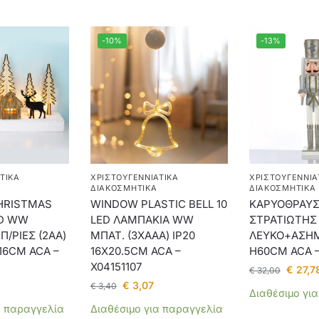
-10%
-13%
ΤΙΚΑ
ΧΡΙΣΤΟΥΓΕΝΝΙΆΤΙΚΑ
ΧΡΙΣΤΟΥΓΕΝΝΙΆ
ΔΙΑΚΟΣΜΗΤΙΚΆ
ΔΙΑΚΟΣΜΗΤΙΚΆ
HRISTMAS
WINDOW PLASTIC BELL 10
ΚΑΡΥΟΘΡΑΥ
ED WW
LED ΛΑΜΠΑΚΙΑ WW
ΣΤΡΑΤΙΩΤΗΣ
/ΡΙΕΣ (2AA)
ΜΠΑΤ. (3ΧΑΑΑ) IP20
ΛΕΥΚΟ+ΑΣΗΜ
X16CM ACA –
16X20.5CM ACA –
H60CM ACA –
X04151107
€
27,7
€
32,00
€
3,07
€
3,40
Διαθέσιμο γι
α παραγγελία
Διαθέσιμο για παραγγελία