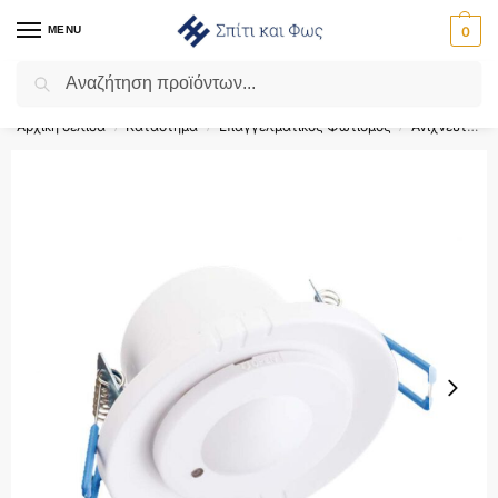
MENU
0
Αναζήτηση
Flash Sale ⚡ 10% Έκπτωση με τον κωδικό ‘SPRING’!
Αρχική σελίδα
Κατάστημα
Επαγγελματικός Φωτισμός
Ανιχνευτές Κίνησης & Αυτοματισμοί Φωτισμού
/
/
/