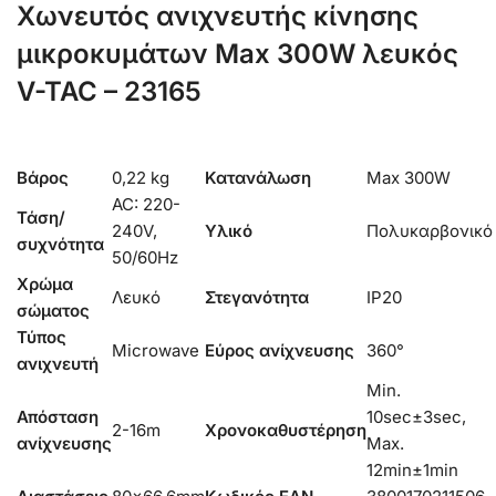
Χωνευτός ανιχνευτής κίνησης
μικροκυμάτων Max 300W λευκός
V-TAC – 23165
Βάρος
0,22 kg
Κατανάλωση
Max 300W
AC: 220-
Τάση/
240V,
Υλικό
Πολυκαρβονικό
συχνότητα
50/60Hz
Χρώμα
Λευκό
Στεγανότητα
IP20
σώματος
Τύπος
Microwave
Εύρος ανίχνευσης
360°
ανιχνευτή
Min.
Απόσταση
10sec±3sec,
2-16m
Χρονοκαθυστέρηση
ανίχνευσης
Max.
12min±1min