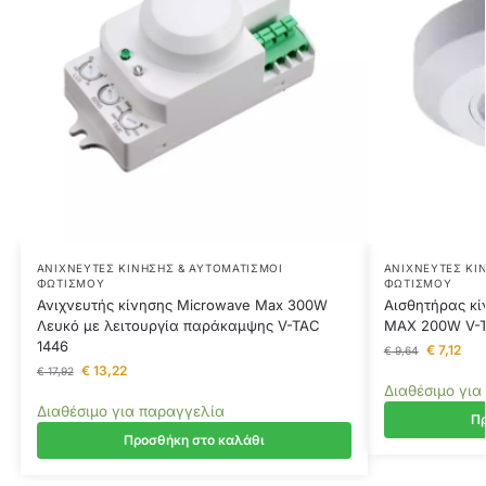
ΑΝΙΧΝΕΥΤΈΣ ΚΊΝΗΣΗΣ & ΑΥΤΟΜΑΤΙΣΜΟΊ
ΑΝΙΧΝΕΥΤΈΣ ΚΊ
ΦΩΤΙΣΜΟΎ
ΦΩΤΙΣΜΟΎ
Ανιχνευτής κίνησης Microwave Max 300W
Αισθητήρας κ
Λευκό με λειτουργία παράκαμψης V-TAC
MAX 200W V-
1446
€
7,12
€
9,64
€
13,22
€
17,92
Διαθέσιμο για
Διαθέσιμο για παραγγελία
Πρ
Προσθήκη στο καλάθι