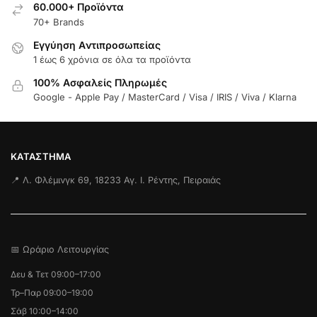
60.000+ Προϊόντα
70+ Brands
Εγγύηση Aντιπροσωπείας
1 έως 6 χρόνια σε όλα τα προϊόντα
100% Ασφαλείς Πληρωμές
Google - Apple Pay / MasterCard / Visa / IRIS / Viva / Klarna
ΚΑΤΆΣΤΗΜΑ
📍 Λ. Φλέμινγκ 69, 18233 Αγ. Ι. Ρέντης, Πειραιάς
📅 Ωράριο Λειτουργίας
Δευ & Τετ 09:00–17:00
Τρ–Παρ 09:00–19:00
Σάβ 10:00–14:00