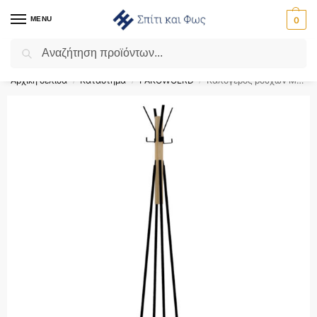
MENU
0
Αναζήτηση
Flash Sale ⚡ 10% Έκπτωση με τον κωδικό ‘SPRING’!
Αρχική σελίδα
Κατάστημα
PAKOWOLRD
Καλόγερος ρούχων Myra pakoworld φυσικό-μαύρο χρώμα Φ40×160εκ – 120-000352
/
/
/