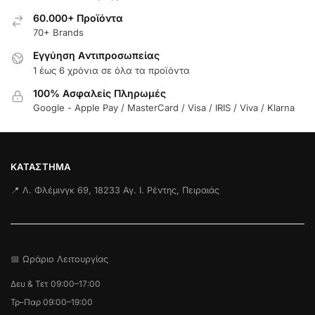
60.000+ Προϊόντα
70+ Brands
Εγγύηση Aντιπροσωπείας
1 έως 6 χρόνια σε όλα τα προϊόντα
100% Ασφαλείς Πληρωμές
Google - Apple Pay / MasterCard / Visa / IRIS / Viva / Klarna
ΚΑΤΆΣΤΗΜΑ
📍 Λ. Φλέμινγκ 69, 18233 Αγ. Ι. Ρέντης, Πειραιάς
📅 Ωράριο Λειτουργίας
Δευ & Τετ 09:00–17:00
Τρ–Παρ 09:00–19:00