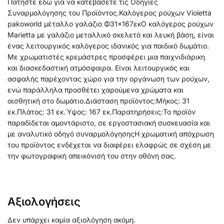
Πατήστε εδώ για να κατεβάσετε τις Οδηγίες
Συναρμολόγησης του Προϊόντος.Καλόγερος ρούχων Violetta
pakoworld μέταλλο γαλάζιο Φ31×167εκΟ καλόγερος ρούχων
Marietta με γαλάζιο μεταλλικό σκελετό και λευκή βάση, είναι
ένας λειτουργικός καλόγερος ιδανικός για παιδικό δωμάτιο.
Με χρωματιστές κρεμάστρες προσφέρει μια παιχνιδιάρικη
και διασκεδαστική ατμόσφαιρα. Είναι λειτουργικός και
ασφαλής παρέχοντας χώρο για την οργάνωση των ρούχων,
ενώ παράλληλα προσθέτει χαρούμενα χρώματα και
αισθητική στο δωμάτιο.Διάσταση προϊόντος:Μήκος: 31
εκ.Πλάτος: 31 εκ.Ύψος: 167 εκ.Παρατηρήσεις:Το προϊόν
παραδίδεται αμοντάριστο, σε εργοστασιακή συσκευασία και
με αναλυτικό οδηγό συναρμολόγησηςΗ χρωματική απόχρωση
του προϊόντος ενδέχεται να διαφέρει ελαφρώς σε σχέση με
την φωτογραφική απεικόνισή του στην οθόνη σας.
Αξιολογήσεις
Δεν υπάρχει καμία αξιολόγηση ακόμη.