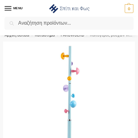
MENU
0
Αναζήτηση
Flash Sale ⚡ 10% Έκπτωση με τον κωδικό ‘SPRING’!
Αρχική σελίδα
Κατάστημα
PAKOWOLRD
Καλόγερος ρούχων Violetta pakoworld μέταλλο γαλάζιο Φ31×167εκ – 226-000014
/
/
/