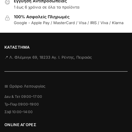
Εγγύηση Aντιπροσωπείας
1 έως 6 χρόνια σε όλα τα προϊόντα
100% Ασφαλείς Πληρωμές
Google - Apple Pay / MasterCard / Visa / IRIS / Viva / Klarna
ΚΑΤΆΣΤΗΜΑ
📍 Λ. Φλέμινγκ 69, 18233 Αγ. Ι. Ρέντης, Πειραιάς
📅 Ωράριο Λειτουργίας
Δευ & Τετ 09:00–17:00
Τρ–Παρ 09:00–19:00
Σάβ 10:00–14:00
ONLINE ΑΓΟΡΕΣ