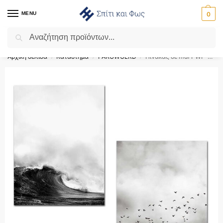
MENU
0
Αναζήτηση
Flash Sale ⚡ 10% Έκπτωση με τον κωδικό ‘SPRING’!
Αρχική σελίδα
Κατάστημα
PAKOWOLRD
Πίνακας σε mdf PWF-0195 pakoworld με ψηφιακή εκτύπωση 2πτυχο – 071-000523
/
/
/