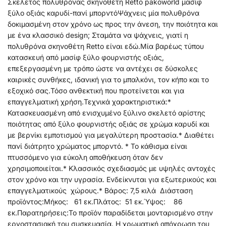
Σκελετός πολυθρόνας σκηνοθέτη Retto pakoworld μασίφ
ξύλο οξιάς καρυδί-πανί μπορντόΨάχνεις μία πολυθρόνα
δοκιμασμένη στον χρόνο ως προς την άνεση, την ποιότητα και
με ένα κλασσικό design; Σταμάτα να ψάχνεις, γιατί η
πολυθρόνα σκηνοθέτη Retto είναι εδώ.Μία βαρέως τύπου
κατασκευή από μασίφ ξύλο φουρνιστής οξιάς,
επεξεργασμένη με τρόπο ώστε να αντέχει σε δύσκολες
καιρικές συνθήκες, ιδανική για το μπαλκόνι, τον κήπο και το
εξοχικό σας.Τόσο ανθεκτική που προτείνεται και για
επαγγελματική χρήση.Τεχνικά χαρακτηριστικά:*
Κατασκευασμένη από ενισχυμένο ξύλινο σκελετό αρίστης
ποιότητας από ξύλο φουρνιστής οξιάς σε χρώμα καρυδί και
με βερνίκι εμποτισμού για μεγαλύτερη προστασία.* Διαθέτει
πανί διάτρητο χρώματος μπορντό. * Το κάθισμα είναι
πτυσσόμενο για εύκολη αποθήκευση όταν δεν
χρησιμοποιείται.* Κλασσικός σχεδιασμός με υψηλές αντοχές
στον χρόνο και την υγρασία. Ενδείκνυται για εξωτερικούς και
επαγγελματικούς χώρους.* Βάρος: 7,5 κιλά Διάσταση
προϊόντος:Μήκος: 61 εκ.Πλάτος: 51 εκ.Ύψος: 86
εκ.Παρατηρήσεις:Το προϊόν παραδίδεται μονταρισμένο στην
εργοστασιακή του συσκευασία. Η χρωματική απόχρωση του