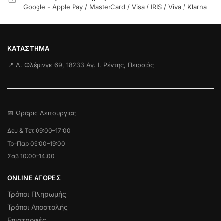
Google - Apple Pay / MasterCard / Visa / IRIS / Viva / Klarna
ΚΑΤΆΣΤΗΜΑ
📍 Λ. Φλέμινγκ 69, 18233 Αγ. Ι. Ρέντης, Πειραιάς
📅 Ωράριο Λειτουργίας
Δευ & Τετ 09:00–17:00
Τρ–Παρ 09:00–19:00
Σάβ 10:00–14:00
ONLINE ΑΓΟΡΕΣ
Τρόποι Πληρωμής
Τρόποι Αποστολής
Επιστροφές