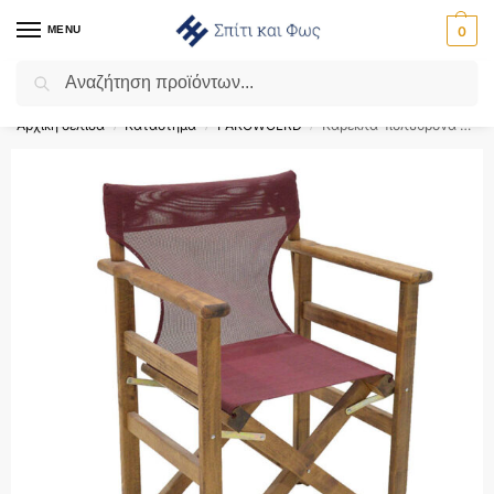
MENU
0
Αναζήτηση
Flash Sale ⚡ 10% Έκπτωση με τον κωδικό ‘SPRING’!
Αρχική σελίδα
Κατάστημα
PAKOWOLRD
Καρέκλα-πολυθρόνα σκηνοθέτη Retto pakoworld μασίφ ξύλο οξιάς καρυδί-πανί μπορντό – 237-000025
/
/
/