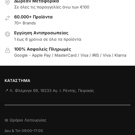
Δωρεάν Μεταφορικά
Σε όλες τις παραγγελίες άνω των €100
60.000+ Προϊόντα
70+ Brands
Εγγύηση Aντιπροσωπείας
1 έως 6 χρόνια σε όλα τα προϊόντα
100% Ασφαλείς Πληρωμές
Google - Apple Pay / MasterCard / Visa / IRIS / Viva / Klarna
ΚΑΤΆΣΤΗΜΑ
📍 Λ. Φλέμινγκ 69, 18233 Αγ. Ι. Ρέντης, Πειραιάς
📅 Ωράριο Λειτουργίας
Δευ & Τετ 09:00–17:00