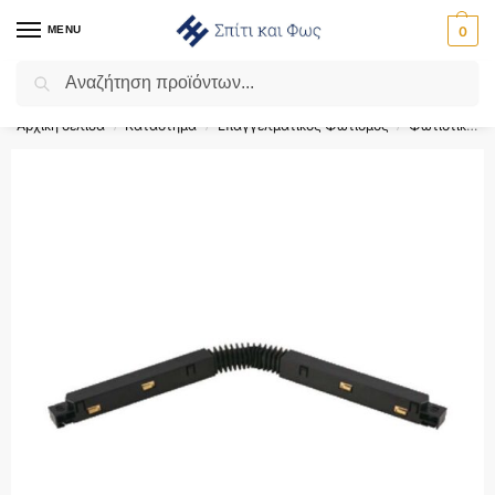
MENU
0
Αναζήτηση
Flash Sale ⚡ 10% Έκπτωση με τον κωδικό ‘SPRING’!
Αρχική σελίδα
Κατάστημα
Επαγγελματικός Φωτισμός
Φωτιστικά Ράγας
/
/
/