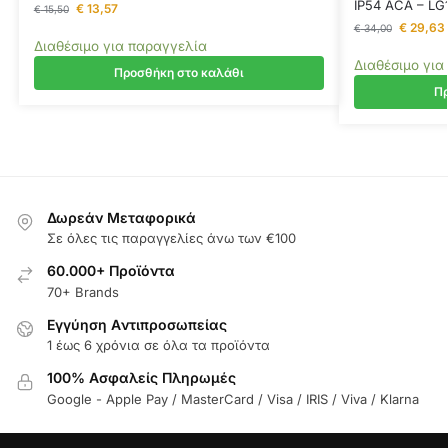
IP54 ACA – LG
€
13,57
€
15,50
€
29,63
€
34,00
Διαθέσιμο για παραγγελία
Διαθέσιμο για
Προσθήκη στο καλάθι
Πρ
Δωρεάν Μεταφορικά
Σε όλες τις παραγγελίες άνω των €100
60.000+ Προϊόντα
70+ Brands
Εγγύηση Aντιπροσωπείας
1 έως 6 χρόνια σε όλα τα προϊόντα
100% Ασφαλείς Πληρωμές
Google - Apple Pay / MasterCard / Visa / IRIS / Viva / Klarna