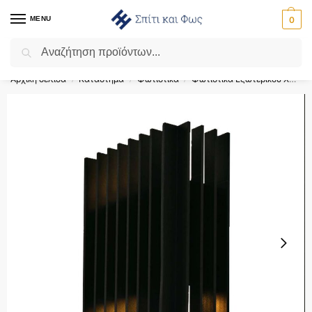
MENU
0
Αναζήτηση
Flash Sale ⚡ 10% Έκπτωση με τον κωδικό ‘SPRING’!
Αρχική σελίδα
Κατάστημα
Φωτιστικά
Φωτιστικά Εξωτερικού Χώρου
/
/
/