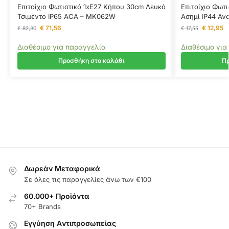
Επιτοίχιο Φωτιστικό 1xE27 Κήπου 30cm Λευκό
Επιτοίχιο Φωτι
Τσιμέντο IP65 ACA – MK062W
Ασημί ΙP44 Αν
€
71,56
€
12,95
€
82,30
€
17,55
Διαθέσιμο για παραγγελία
Διαθέσιμο για
Προσθήκη στο καλάθι
Πρ
Δωρεάν Μεταφορικά
Σε όλες τις παραγγελίες άνω των €100
60.000+ Προϊόντα
70+ Brands
Εγγύηση Aντιπροσωπείας