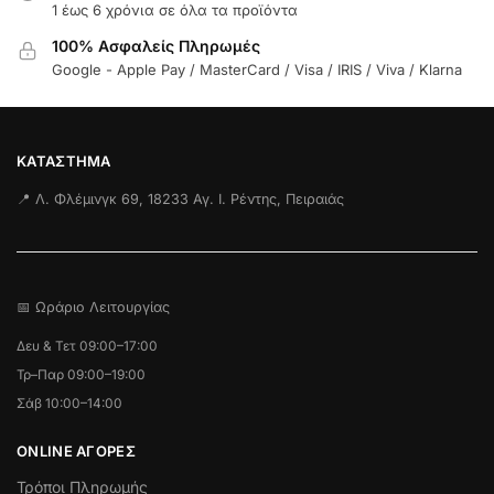
1 έως 6 χρόνια σε όλα τα προϊόντα
100% Ασφαλείς Πληρωμές
Google - Apple Pay / MasterCard / Visa / IRIS / Viva / Klarna
ΚΑΤΆΣΤΗΜΑ
📍 Λ. Φλέμινγκ 69, 18233 Αγ. Ι. Ρέντης, Πειραιάς
📅 Ωράριο Λειτουργίας
Δευ & Τετ 09:00–17:00
Τρ–Παρ 09:00–19:00
Σάβ 10:00–14:00
ONLINE ΑΓΟΡΕΣ
Τρόποι Πληρωμής