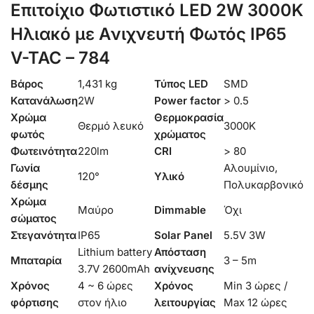
Επιτοίχιο Φωτιστικό LED 2W 3000K
Ηλιακό με Aνιχνευτή Φωτός IP65
V-TAC – 784
Βάρος
1,431 kg
Τύπος LED
SMD
Κατανάλωση
2W
Power factor
> 0.5
Χρώμα
Θερμοκρασία
Θερμό λευκό
3000K
φωτός
χρώματος
Φωτεινότητα
220lm
CRI
> 80
Γωνία
Αλουμίνιο,
120°
Υλικό
δέσμης
Πολυκαρβονικό
Χρώμα
Μαύρο
Dimmable
Όχι
σώματος
Στεγανότητα
IP65
Solar Panel
5.5V 3W
Lithium battery
Απόσταση
Μπαταρία
3 – 5m
3.7V 2600mAh
ανίχνευσης
Χρόνος
4 ~ 6 ώρες
Χρόνος
Min 3 ώρες /
φόρτισης
στον ήλιο
λειτουργίας
Max 12 ώρες