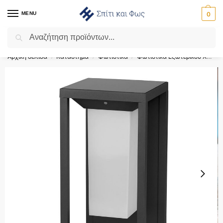
MENU
0
Αναζήτηση
Flash Sale ⚡ 10% Έκπτωση με τον κωδικό ‘SPRING’!
Αρχική σελίδα
Κατάστημα
Φωτιστικά
Φωτιστικά Εξωτερικού Χώρου
/
/
/