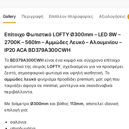
Gallery
Περιγραφή
Επιπλέον πληροφορίες
Αξιολογήσεις
Επίτοιχο Φωτιστικό LOFTY Ø300mm – LED 8W –
2700K – 560lm – Αμμώδες Λευκό – Αλουμινίου –
IP20 ACA BD379A300CWH
Το
BD379A300CWH
είναι ένα κομψό και σύγχρονο επίτοιχο
φωτιστικό της σειράς
LOFTY
, σχεδιασμένο για να προσφέρει
ζεστό, ατμοσφαιρικό φωτισμό και υψηλή αισθητική. Το
αμμώδες λευκό
φινίρισμα προσδίδει premium, ματ υφή που
ταιριάζει άψογα σε minimal, μοντέρνα και σκανδιναβικά
περιβάλλοντα.
Με διάμετρο
Ø300mm
και βάθος
113mm
, αποτελεί ιδανική
επιλογή για:
σαλόνια
υπνοδωμάτια