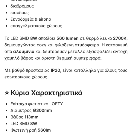
διαδρόμους
εισόδους
ξενοδοχεία & airbnb
επαγγελματικούς χώρους
Το LED SMD
8W
αποδίδει
560 lumen
σε θερμό λευκό
2700K
,
δημιουργώντας cozy και φιλόξενη ατμόσφαιρα. Η κατασκευή
από
αλουμίνιο
και δευτερεύον μέταλλο εξασφαλίζει αντοχή,
χαμηλό βάρος και άριστη θερμική συμπεριφορά.
Με βαθμό προστασίας
IP20
, είναι κατάλληλο για όλους τους
εσωτερικούς χώρους.
⭐ Κύρια Χαρακτηριστικά
Επίτοιχο φωτιστικό LOFTY
Διάμετρος
Ø300mm
Βάθος
113mm
LED SMD
8W
Φωτεινή ροή
560lm