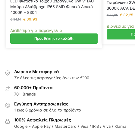
LED Φωτιστικό Τοίχου Στρογγυλό 6W V-TAC
Τετράγωνο 3W
Μαύρο Αδιάβροχο IP65 SMD Φυσικό Λευκό
3000K ACA DE
4000Κ – 8304
€
32,25
€
70,95
€
39,93
€
54,14
Διαθέσιμο για
Διαθέσιμο για παραγγελία
Πρ
Προσθήκη στο καλάθι
Δωρεάν Μεταφορικά
Σε όλες τις παραγγελίες άνω των €100
60.000+ Προϊόντα
70+ Brands
Εγγύηση Aντιπροσωπείας
1 έως 6 χρόνια σε όλα τα προϊόντα
100% Ασφαλείς Πληρωμές
Google - Apple Pay / MasterCard / Visa / IRIS / Viva / Klarna