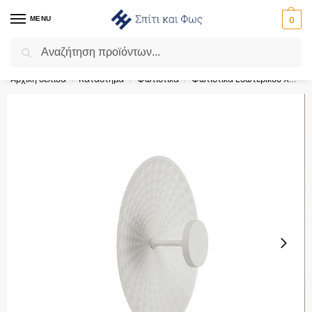
MENU
0
Αναζήτηση
Flash Sale ⚡ 10% Έκπτωση με τον κωδικό ‘SPRING’!
Αρχική σελίδα
Κατάστημα
Φωτιστικά
Φωτιστικά Εσωτερικού Χώρου
/
/
/