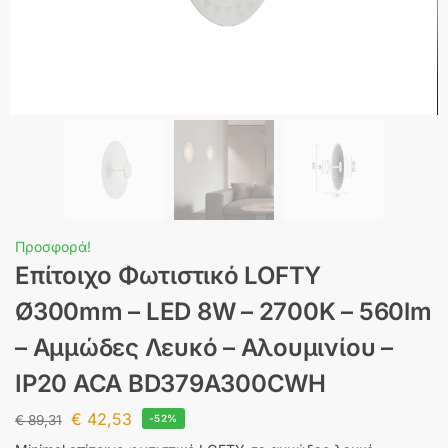
Προσφορά!
Επίτοιχο Φωτιστικό LOFTY
Ø300mm – LED 8W – 2700K – 560lm
– Αμμώδες Λευκό – Αλουμινίου –
IP20 ACA BD379A300CWH
€
42,53
€
89,31
-52%