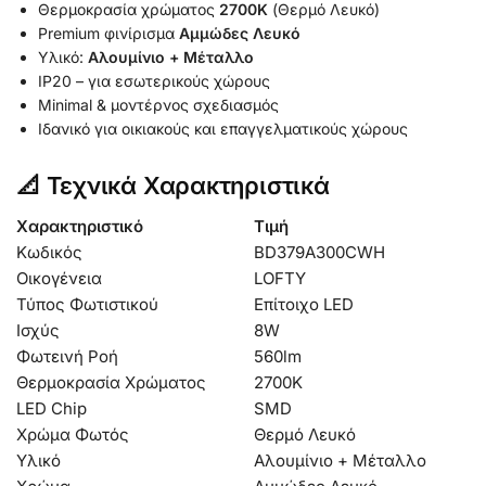
Θερμοκρασία χρώματος
2700K
(Θερμό Λευκό)
Premium φινίρισμα
Αμμώδες Λευκό
Υλικό:
Αλουμίνιο + Μέταλλο
IP20 – για εσωτερικούς χώρους
Minimal & μοντέρνος σχεδιασμός
Ιδανικό για οικιακούς και επαγγελματικούς χώρους
📐 Τεχνικά Χαρακτηριστικά
Χαρακτηριστικό
Τιμή
Κωδικός
BD379A300CWH
Οικογένεια
LOFTY
Τύπος Φωτιστικού
Επίτοιχο LED
Ισχύς
8W
Φωτεινή Ροή
560lm
Θερμοκρασία Χρώματος
2700K
LED Chip
SMD
Χρώμα Φωτός
Θερμό Λευκό
Υλικό
Αλουμίνιο + Μέταλλο