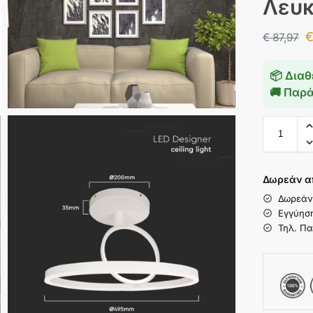
Λευκ
€
87,97
📦 Διαθ
🚚 Παρ
Δωρεάν α
Δωρεάν
Εγγύησ
Τηλ. Πα