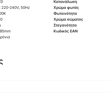
MD
Κατανάλωση
: 220-240V, 50Hz
Χρώμα φωτός
00K
Φωτεινότητα
80
Χρώμα σώματος
ι
Στεγανότητα
95mm
Κωδικός EAN
χρόνια
ς