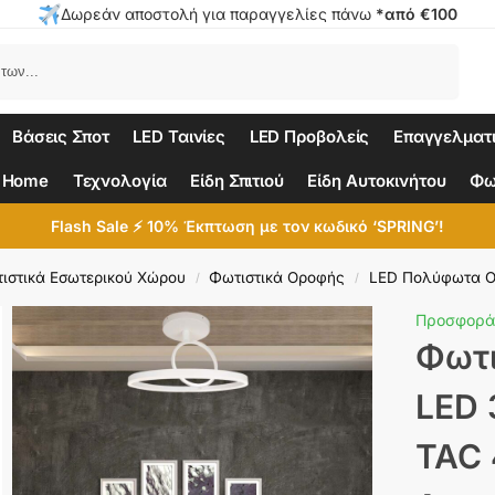
Δωρεάν αποστολή για παραγγελίες πάνω
*από €100
Αναζήτηση
Βάσεις Σποτ
LED Ταινίες
LED Προβολείς
Επαγγελματ
 Home
Τεχνολογία
Είδη Σπιτιού
Είδη Αυτοκινήτου
Φω
Flash Sale ⚡ 10% Έκπτωση με τον κωδικό ‘SPRING’!
ιστικά Εσωτερικού Χώρου
Φωτιστικά Οροφής
LED Πολύφωτα 
/
/
Προσφορά
Φωτι
LED 
TAC 