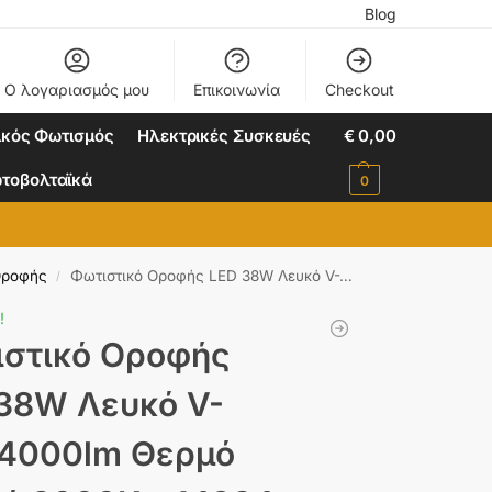
Blog
Ο λογαριασμός μου
Επικοινωνία
Checkout
ικός Φωτισμός
Ηλεκτρικές Συσκευές
€
0,00
τοβολταϊκά
0
Οροφής
Φωτιστικό Οροφής LED 38W Λευκό V-TAC 4000lm Θερμό Λευκό 3000K – 14984
/
!
στικό Οροφής
38W Λευκό V-
4000lm Θερμό