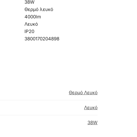
38W
Θερμό λευκό
4000lm
Λευκό
IP20
3800170204898
Θερμό Λευκό
Λευκό
38W