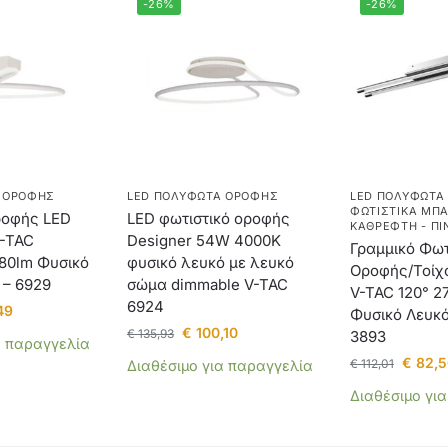
-26%
-26%
 ΟΡΟΦΉΣ
LED ΠΟΛΎΦΩΤΑ ΟΡΟΦΉΣ
LED ΠΟΛΎΦΩΤΑ
ΦΩΤΙΣΤΙΚΆ ΜΠΆ
ροφής LED
LED φωτιστικό οροφής
ΚΑΘΡΈΦΤΗ - ΠΊ
-TAC
Designer 54W 4000Κ
Γραμμικό Φωτ
80lm Φυσικό
φυσικό λευκό με λευκό
Οροφής/Τοίχ
 – 6929
σώμα dimmable V-TAC
V-TAC 120° 2
6924
49
Φυσικό Λευκό
€
100,10
€
135,93
3893
α παραγγελία
€
82,5
€
112,01
Διαθέσιμο για παραγγελία
Διαθέσιμο γι