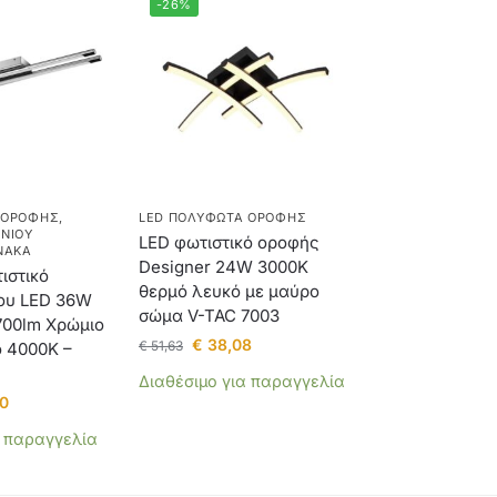
-26%
 ΟΡΟΦΉΣ
,
LED ΠΟΛΎΦΩΤΑ ΟΡΟΦΉΣ
ΝΙΟΥ
LED φωτιστικό οροφής
ΝΑΚΑ
Designer 24W 3000Κ
ιστικό
θερμό λευκό με μαύρο
ου LED 36W
σώμα V-TAC 7003
700lm Χρώμιο
€
38,08
€
51,63
 4000K –
Διαθέσιμο για παραγγελία
0
α παραγγελία