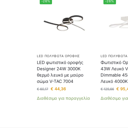
-26%
-26%
LED ΠΟΛΎΦΩΤΑ ΟΡΟΦΉΣ
LED ΠΟΛΎΦΩΤΑ
LED φωτιστικό οροφής
Φωτιστικό Ο
Designer 24W 3000Κ
43W Λευκό V
θερμό λευκό με μαύρο
Dimmable 45
σώμα V-TAC 7004
Λευκό 4000K
€
44,36
€
95,
€
60,17
€
129,66
Διαθέσιμο για παραγγελία
Διαθέσιμο γι