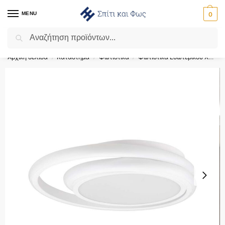
MENU
0
Αναζήτηση
Flash Sale ⚡ 10% Έκπτωση με τον κωδικό ‘SPRING’!
Αρχική σελίδα
Κατάστημα
Φωτιστικά
Φωτιστικά Εσωτερικού Χώρου
/
/
/