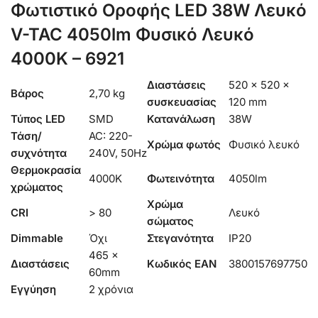
Φωτιστικό Οροφής LED 38W Λευκό
V-TAC 4050lm Φυσικό Λευκό
4000K – 6921
Διαστάσεις
520 × 520 ×
Βάρος
2,70 kg
συσκευασίας
120 mm
Τύπος LED
SMD
Κατανάλωση
38W
Τάση/
AC: 220-
Χρώμα φωτός
Φυσικό λευκό
συχνότητα
240V, 50Hz
Θερμοκρασία
4000K
Φωτεινότητα
4050lm
χρώματος
Χρώμα
CRI
> 80
Λευκό
σώματος
Dimmable
Όχι
Στεγανότητα
IP20
465 x
Διαστάσεις
Κωδικός EAN
3800157697750
60mm
Εγγύηση
2 χρόνια