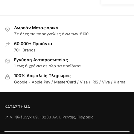
Δωρεάν Μεταφορικά
Σε όλες τις παραγγελίες άνω των €100
60.000+ Προϊόντα
70+ Brands
Εγγύηση Aντιπροσωπείας
1 έως 6 χρόνια σε όλα τα προϊόντα
100% Ασφαλείς Πληρωμές
Google - Apple Pay / MasterCard / Visa / IRIS / Viva / Klarna
ΚΑΤΆΣΤΗΜΑ
📍 Λ. Φλέμινγκ 69, 18233 Αγ. Ι. Ρέντης, Πειραιάς