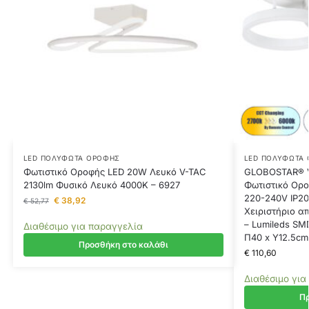
LED ΠΟΛΎΦΩΤΑ ΟΡΟΦΉΣ
LED ΠΟΛΎΦΩΤΑ
Φωτιστικό Οροφής LED 20W Λευκό V-TAC
GLOBOSTAR® 
2130lm Φυσικό Λευκό 4000K – 6927
Φωτιστικό Ορο
220-240V IP20
€
38,92
€
52,77
Χειριστήριο α
– Lumileds SM
Διαθέσιμο για παραγγελία
Π40 x Υ12.5cm
Προσθήκη στο καλάθι
€
110,60
Διαθέσιμο για
Πρ