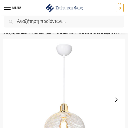
MENU
0
Αναζήτηση
Flash Sale ⚡ 10% Έκπτωση με τον κωδικό ‘SPRING’!
Αρχική σελίδα
Κατάστημα
Φωτιστικά
Φωτιστικά Εσωτερικού Χώρου
/
/
/