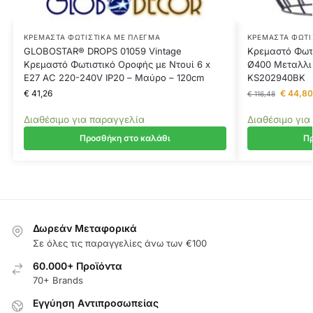
ΚΡΕΜΑΣΤΆ ΦΩΤΙΣΤΙΚΆ ΜΕ ΠΛΈΓΜΑ
ΚΡΕΜΑΣΤΆ ΦΩΤΙ
GLOBOSTAR® DROPS 01059 Vintage
Κρεμαστό Φωτ
Κρεμαστό Φωτιστικό Οροφής με Ντουί 6 x
Ø400 Μεταλλι
E27 AC 220-240V IP20 – Μαύρο – 120cm
KS202940BK
€
41,26
€
44,80
€
116,48
Διαθέσιμο για παραγγελία
Διαθέσιμο για
Προσθήκη στο καλάθι
Πρ
Δωρεάν Μεταφορικά
Σε όλες τις παραγγελίες άνω των €100
60.000+ Προϊόντα
70+ Brands
Εγγύηση Aντιπροσωπείας