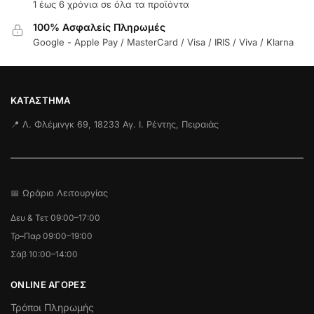
1 έως 6 χρόνια σε όλα τα προϊόντα
100% Ασφαλείς Πληρωμές
Google - Apple Pay / MasterCard / Visa / IRIS / Viva / Klarna
ΚΑΤΆΣΤΗΜΑ
📍 Λ. Φλέμινγκ 69, 18233 Αγ. Ι. Ρέντης, Πειραιάς
📅 Ωράριο Λειτουργίας
Δευ & Τετ 09:00–17:00
Τρ–Παρ 09:00–19:00
Σάβ 10:00–14:00
ONLINE ΑΓΟΡΕΣ
Τρόποι Πληρωμής