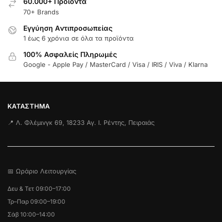
60.000+ Προϊόντα
70+ Brands
Εγγύηση Aντιπροσωπείας
1 έως 6 χρόνια σε όλα τα προϊόντα
100% Ασφαλείς Πληρωμές
Google - Apple Pay / MasterCard / Visa / IRIS / Viva / Klarna
ΚΑΤΆΣΤΗΜΑ
📍 Λ. Φλέμινγκ 69, 18233 Αγ. Ι. Ρέντης, Πειραιάς
📅 Ωράριο Λειτουργίας
Δευ & Τετ 09:00–17:00
Τρ–Παρ 09:00–19:00
Σάβ 10:00–14:00