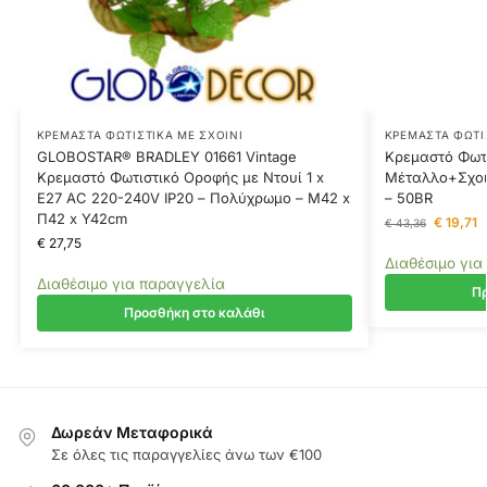
ΚΡΕΜΑΣΤΆ ΦΩΤΙΣΤΙΚΆ ΜΕ ΣΧΟΙΝΊ
ΚΡΕΜΑΣΤΆ ΦΩΤΙ
GLOBOSTAR® BRADLEY 01661 Vintage
Κρεμαστό Φωτ
Κρεμαστό Φωτιστικό Οροφής με Ντουί 1 x
Μέταλλο+Σχο
E27 AC 220-240V IP20 – Πολύχρωμο – Μ42 x
– 50BR
Π42 x Y42cm
€
19,71
€
43,36
€
27,75
Διαθέσιμο για
Διαθέσιμο για παραγγελία
Πρ
Προσθήκη στο καλάθι
Δωρεάν Μεταφορικά
Σε όλες τις παραγγελίες άνω των €100