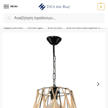
MENU
0
Αναζήτηση
Flash Sale ⚡ 10% Έκπτωση με τον κωδικό ‘SPRING’!
Αρχική σελίδα
Κατάστημα
Φωτιστικά
Φωτιστικά Εσωτερικού Χώρου
/
/
/