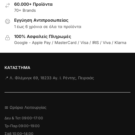
60.000+ Προϊόντα
70+ Brands
Εγγύηση Aντιπροσωπείας
1 έως 6 χρόνια σε όλα τα προϊόντα
100% Ασφαλείς Πληρωμές
Google - Apple Pay / MasterCard / Visa / IRIS / Viva / Klarna
ΚΑΤΆΣΤΗΜΑ
📍 Λ. Φλέμινγκ 69, 18233 Αγ. Ι. Ρέντης, Πειραιάς
📅 Ωράριο Λειτουργίας
Δευ & Τετ 09:00–17:00
Τρ–Παρ 09:00–19:00
Σάβ 10:00–14:00