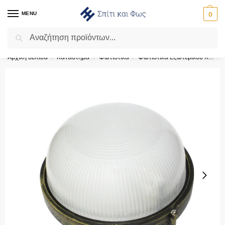
MENU
0
Αναζήτηση
Flash Sale ⚡ 10% Έκπτωση με τον κωδικό ‘SPRING’!
Αρχική σελίδα
Κατάστημα
Φωτιστικά
Φωτιστικά Εξωτερικού Χώρου
/
/
/