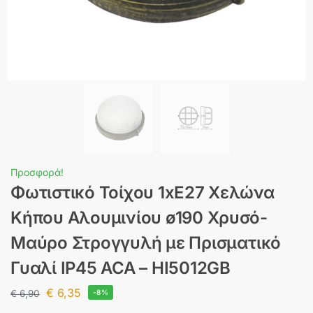
Προσφορά!
Φωτιστικό Τοίχου 1xE27 Χελώνα
Κήπου Αλουμινίου ø190 Χρυσό-
Μαύρο Στρογγυλή με Πρισματικό
Γυαλί IP45 ACA – HI5012GB
€
6,35
€
6,90
-8%