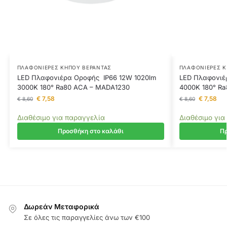
ΠΛΑΦΟΝΙΈΡΕΣ ΚΉΠΟΥ ΒΕΡΆΝΤΑΣ
ΠΛΑΦΟΝΙΈΡΕΣ Κ
LED Πλαφονιέρα Οροφής IP66 12W 1020lm
LED Πλαφονιέ
3000K 180° Ra80 ACA – MADA1230
4000K 180° R
€
7,58
€
7,58
€
8,60
€
8,60
Διαθέσιμο για παραγγελία
Διαθέσιμο για
Προσθήκη στο καλάθι
Πρ
Δωρεάν Μεταφορικά
Σε όλες τις παραγγελίες άνω των €100