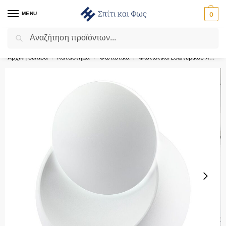
MENU
0
Αναζήτηση
Flash Sale ⚡ 10% Έκπτωση με τον κωδικό ‘SPRING’!
Αρχική σελίδα
Κατάστημα
Φωτιστικά
Φωτιστικά Εσωτερικού Χώρου
/
/
/