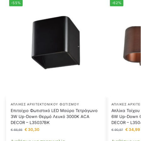
-55%
-62%
ΑΠΛΊΚΕΣ ΑΡΧΙΤΕΚΤΟΝΙΚΟΎ ΦΩΤΙΣΜΟΎ
ΑΠΛΊΚΕΣ ΑΡΧΙΤ
Επιτοίχιο Φωτιστικό LED Μαύρο Τετράγωνο
Απλίκα Τοίχο
3W Up-Down Θερμό Λευκό 3000K ACA
6W Up-Down Θ
DECOR – L35037BK
DECOR – L35
€
30,30
€
34,99
€
66,66
€
90,97