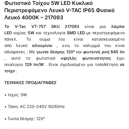
Φωτιστικό Τοίχου 5W LED Κυκλικό
Περιστρεφόμενο Λευκό V-TAC IP65 Φυσικό
Λευκό 4000K – 217093
Το V-Tac VT-757 SKU 217093
είναι μια
λάμπα
LED
ισχύος
5W
και τεχνολογία
SMD LED
με περιστρεφόμενο
πάνελ. Το σώμα του είναι κατασκευασμένο
από λευκό
αλουμίνιο
, ενώ το κάλυμμά του είναι
αδιαφανές
.
Με
γωνία δέσμης 120°
και
φωτεινή ροή 645 lm
, αυτό το φωτιστικό
υψηλής φωτεινότητας
έχει
αναλογία
129 lm/W
. Είναι σχεδιασμένο για τοποθέτηση
σε
τοίχο
.
ΤΕΧΝΙΚΕΣ ΠΡΟΔΙΑΓΡΑΦΕΣ
• Ισχύς: 5W
• Τάση: AC 220-240V 50/60Hz
• Γωνία δέσμης: 120°