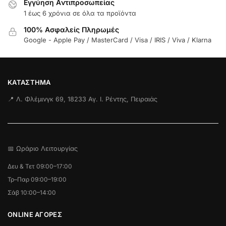
Εγγύηση Aντιπροσωπείας
1 έως 6 χρόνια σε όλα τα προϊόντα
100% Ασφαλείς Πληρωμές
Google - Apple Pay / MasterCard / Visa / IRIS / Viva / Klarna
ΚΑΤΆΣΤΗΜΑ
📍 Λ. Φλέμινγκ 69, 18233 Αγ. Ι. Ρέντης, Πειραιάς
📅 Ωράριο Λειτουργίας
Δευ & Τετ 09:00–17:00
Τρ–Παρ 09:00–19:00
Σάβ 10:00–14:00
ONLINE ΑΓΟΡΕΣ