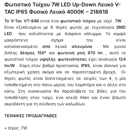
Φωτιστικό Τοίχου 7W LED Up-Down Λευκό V-
TAC IP65 Φυσικό Λευκό 4000K – 218618
Το V-Tac VT-848
είναι ένα
φωτιστικό τοίχου
με ισχύ
7W
.
Είναι εξοπλισμένο με 8 πηγές φωτός με τεχνολογία
SMD
LED
που καλύπτονται με διάφανο κάλυμμα. Το κομψό
μακρόστενο σχήμα του είναι
κατασκευασμένο
από
λευκό
αλουμίνιο
. Με γωνία
διπλής
δέσμης 150°
και
φωτεινή ροή 870 lm
, αυτό το
φωτιστικό τοίχου
υψηλής φωτεινότητας
έχει αναλογία
124
lm/W
. Χάρη στον βαθμό προστασίας
IP65
, είναι ιδανικό για
εξωτερική χρήση ακόμα και σε παρατεταμένη βροχή. Οι
πηγές φωτός είναι διατεταγμένες σε σειρές των 4, η μία
τοποθετημένη στο πάνω μέρος του λαμπτήρα και η άλλη στο
κάτω. Στη συσκευασία θα παραλάβετε τις βίδες για την
τοποθέτηση στον τοίχο, ένα κλειδί Allen και έναν βιδωτό
ακροδέκτη για τη σύνδεση των καλωδίων.
ΤΕΧΝΙΚΕΣ ΠΡΟΔΙΑΓΡΑΦΕΣ
• Ισχύς: 7W