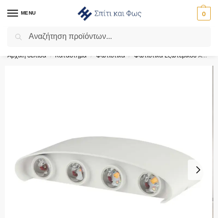
MENU
0
Αναζήτηση
Flash Sale ⚡ 10% Έκπτωση με τον κωδικό ‘SPRING’!
Αρχική σελίδα
Κατάστημα
Φωτιστικά
Φωτιστικά Εξωτερικού Χώρου
/
/
/