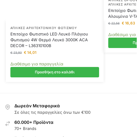
ΑΠΛΊΚΕΣ ΑΡΧΙΤ
Επιτοίχιο Φωτ
Αλουμίνιο V-T
€
16,63
€
22,56
ΑΠΛΊΚΕΣ ΑΡΧΙΤΕΚΤΟΝΙΚΟΎ ΦΩΤΙΣΜΟΎ
Επιτοίχιο Φωτιστικό LED Λευκό Πλάγιου
Διαθέσιμο για
Φωτισμού 4W Θερμό Λευκό 3000K ACA
Πρ
DECOR – L36310100B
€
14,01
€
23,93
Διαθέσιμο για παραγγελία
Προσθήκη στο καλάθι
Δωρεάν Μεταφορικά
Σε όλες τις παραγγελίες άνω των €100
60.000+ Προϊόντα
70+ Brands