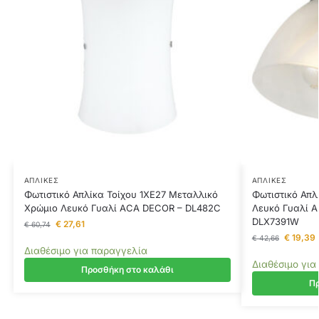
ΑΠΛΊΚΕΣ
ΑΠΛΊΚΕΣ
Φωτιστικό Απλίκα Τοίχου 1ΧΕ27 Μεταλλικό
Φωτιστικό Απλ
Χρώμιο Λευκό Γυαλί ACA DECOR – DL482C
Λευκό Γυαλί 
DLX7391W
€
27,61
€
60,74
€
19,39
€
42,66
Διαθέσιμο για παραγγελία
Διαθέσιμο για
Προσθήκη στο καλάθι
Πρ