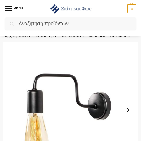
MENU
0
Αναζήτηση
Flash Sale ⚡ 10% Έκπτωση με τον κωδικό ‘SPRING’!
Αρχική σελίδα
Κατάστημα
Φωτιστικά
Φωτιστικά Εσωτερικού Χώρου
/
/
/