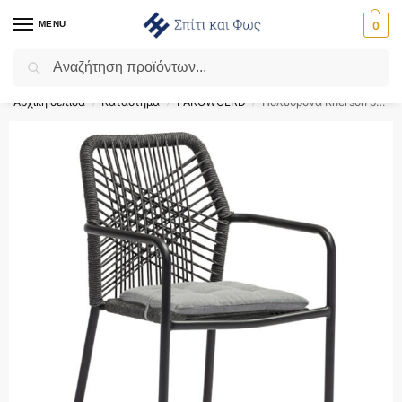
MENU
0
Αναζήτηση
Flash Sale ⚡ 10% Έκπτωση με τον κωδικό ‘SPRING’!
Αρχική σελίδα
Κατάστημα
PAKOWOLRD
Πολυθρόνα Kherson pakoworld αλουμίνιο σχοινί ανθρακί-μαξιλάρι γκρι – 216-000012
/
/
/