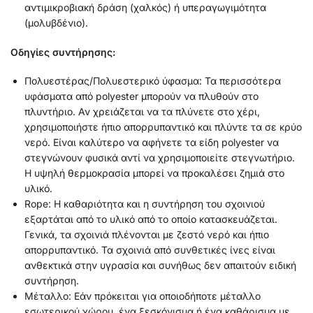
αντιμικροβιακή δράση (χαλκός) ή υπεραγωγιμότητα
(μολυβδένιο).
Οδηγίες συντήρησης:
Πολυεστέρας/Πολυεστερικό ύφασμα: Τα περισσότερα
υφάσματα από polyester μπορούν να πλυθούν στο
πλυντήριο. Αν χρειάζεται να τα πλύνετε στο χέρι,
χρησιμοποιήστε ήπιο απορρυπαντικό και πλύντε τα σε κρύο
νερό. Είναι καλύτερο να αφήνετε τα είδη polyester να
στεγνώνουν φυσικά αντί να χρησιμοποιείτε στεγνωτήριο.
Η υψηλή θερμοκρασία μπορεί να προκαλέσει ζημιά στο
υλικό.
Rope: Η καθαριότητα και η συντήρηση του σχοινιού
εξαρτάται από το υλικό από το οποίο κατασκευάζεται.
Γενικά, τα σχοινιά πλένονται με ζεστό νερό και ήπιο
απορρυπαντικό. Τα σχοινιά από συνθετικές ίνες είναι
ανθεκτικά στην υγρασία και συνήθως δεν απαιτούν ειδική
συντήρηση.
Μέταλλο: Εάν πρόκειται για οποιοδήποτε μέταλλο
εσωτερικού χώρου, ένα ξεσκόνισμα ή ένα καθάρισμα με