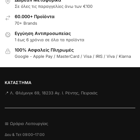
Σε όλες τις παραγγελίες άνω των €100
60.000+ Προϊόντα
70+ Brands
Εγγύηση Aντιπροσωπείας
1 έως 6 χρόνια σε όλα τα προϊόντα
100% Ασφαλείς Πληρωμές
Google - Apple Pay / MasterCard / Visa / IRIS / Viva / Klarna
ΚΑΤΆΣΤΗΜΑ
📍 Λ. Φλέμινγκ 69, 18233 Αγ. Ι. Ρέντης, Πειραιάς
📅 Ωράριο Λειτουργίας
Δευ & Τετ 09:00–17:00