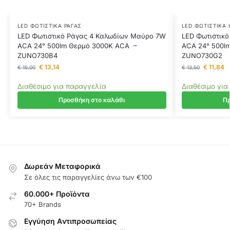
LED ΦΩΤΙΣΤΙΚΆ ΡΆΓΑΣ
LED ΦΩΤΙΣΤΙΚΆ 
LED Φωτιστικό Ράγας 4 Καλωδίων Μαύρο 7W
LED Φωτιστικό
ACA 24° 500lm Θερμό 3000K ACA –
ACA 24° 500l
ZUNO730B4
ZUNO730G2
€
13,14
€
11,84
€
15,00
€
13,50
Διαθέσιμο για παραγγελία
Διαθέσιμο για
Προσθήκη στο καλάθι
Πρ
Δωρεάν Μεταφορικά
Σε όλες τις παραγγελίες άνω των €100
60.000+ Προϊόντα
70+ Brands
Εγγύηση Aντιπροσωπείας