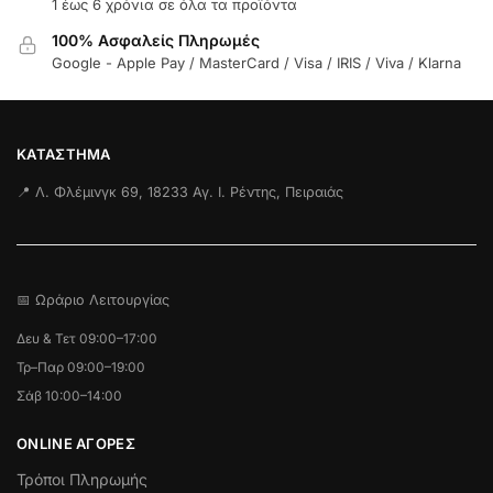
1 έως 6 χρόνια σε όλα τα προϊόντα
100% Ασφαλείς Πληρωμές
Google - Apple Pay / MasterCard / Visa / IRIS / Viva / Klarna
ΚΑΤΆΣΤΗΜΑ
📍 Λ. Φλέμινγκ 69, 18233 Αγ. Ι. Ρέντης, Πειραιάς
📅 Ωράριο Λειτουργίας
Δευ & Τετ 09:00–17:00
Τρ–Παρ 09:00–19:00
Σάβ 10:00–14:00
ONLINE ΑΓΟΡΕΣ
Τρόποι Πληρωμής