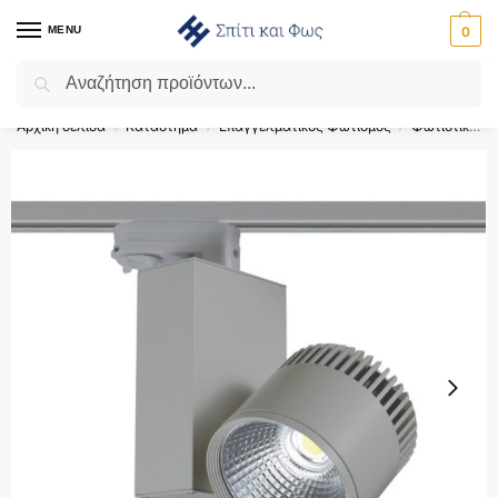
MENU
0
Αναζήτηση
Flash Sale ⚡ 10% Έκπτωση με τον κωδικό ‘SPRING’!
Αρχική σελίδα
Κατάστημα
Επαγγελματικός Φωτισμός
Φωτιστικά Ράγας
/
/
/