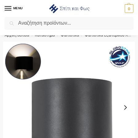
MENU
0
Αναζήτηση
Flash Sale ⚡ 10% Έκπτωση με τον κωδικό ‘SPRING’!
Αρχική σελίδα
Κατάστημα
Φωτιστικά
Φωτιστικά Εξωτερικού Χώρου
/
/
/