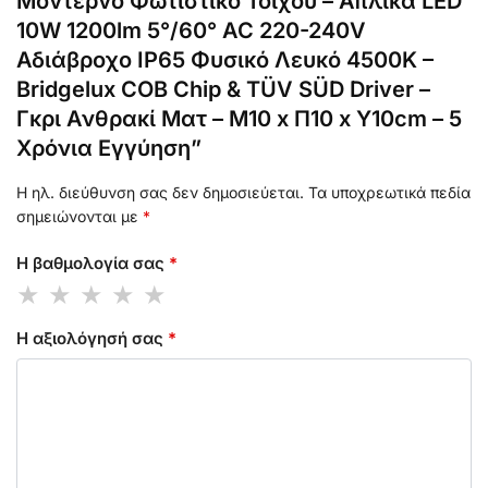
Μοντέρνο Φωτιστικό Τοίχου – Απλίκα LED
10W 1200lm 5°/60° AC 220-240V
Αδιάβροχο IP65 Φυσικό Λευκό 4500K –
Bridgelux COB Chip & TÜV SÜD Driver –
Γκρι Ανθρακί Ματ – Μ10 x Π10 x Υ10cm – 5
Χρόνια Εγγύηση”
Η ηλ. διεύθυνση σας δεν δημοσιεύεται.
Τα υποχρεωτικά πεδία
σημειώνονται με
*
Η βαθμολογία σας
*
Η αξιολόγησή σας
*