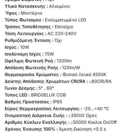
Υλικό Κατασκευής :
Αλουμίνιο
Ύφος :
Μοντέρνο
Τύπος Φωτισμού :
Ενσωματωμένο LED
Τρόπος Τοποθέτησης :
Επιτοίχιο
Τάση Λειτουργίας :
AC 220-240V
Ρυθμιζόμενη Ένταση :
Όχι
Ισχύς :
10W
Ισοδύναμη Ισχύς :
75W
Ωφέλιμη Φωτεινή Ροή :
1200lm
Απόδοση Φωτεινής Ροής :
120lm/W
Θερμοκρασία Χρώματος :
Φυσικό Λευκό 4500K
Δείκτης Απόδοσης Χρωμάτων CRI/RA :
≥80CRI/RA
Γωνία Δέσμης :
5° , 60°
Τύπος LED :
BRIDGELUX COB
Βαθμός Προστασίας :
IP65
Εύρος Θερμοκρασίας Λειτουργίας :
-20…+40 °C
Ονομαστική Διάρκεια Ζωής :
≥35000 Ώρες
Αριθμός Κύκλων Εναλλαγής :
≥50000 Κύκλοι On/Off
Χρόνος Έναυσης 100% :
Άμεση Εκκίνηση <0.5 s