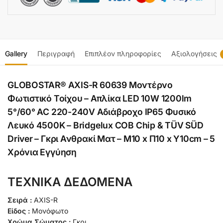
Gallery
Περιγραφή
Επιπλέον πληροφορίες
Αξιολογήσεις
GLOBOSTAR® AXIS-R 60639 Μοντέρνο
Φωτιστικό Τοίχου – Απλίκα LED 10W 1200lm
5°/60° AC 220-240V Αδιάβροχο IP65 Φυσικό
Λευκό 4500K – Bridgelux COB Chip & TÜV SÜD
Driver – Γκρι Ανθρακί Ματ – Μ10 x Π10 x Υ10cm – 5
Χρόνια Εγγύηση
ΤΕΧΝΙΚΑ ΔΕΔΟΜΕΝΑ
Σειρά :
AXIS-R
Είδος :
Μονόφωτο
Χρώμα Σώματος :
Γκρι