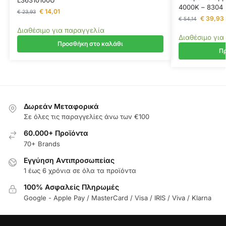
4000Κ – 8304
€
14,01
€
23,93
€
39,93
€
54,14
Διαθέσιμο για παραγγελία
Διαθέσιμο για
Προσθήκη στο καλάθι
Πρ
Δωρεάν Μεταφορικά
Σε όλες τις παραγγελίες άνω των €100
60.000+ Προϊόντα
70+ Brands
Εγγύηση Aντιπροσωπείας
1 έως 6 χρόνια σε όλα τα προϊόντα
100% Ασφαλείς Πληρωμές
Google - Apple Pay / MasterCard / Visa / IRIS / Viva / Klarna