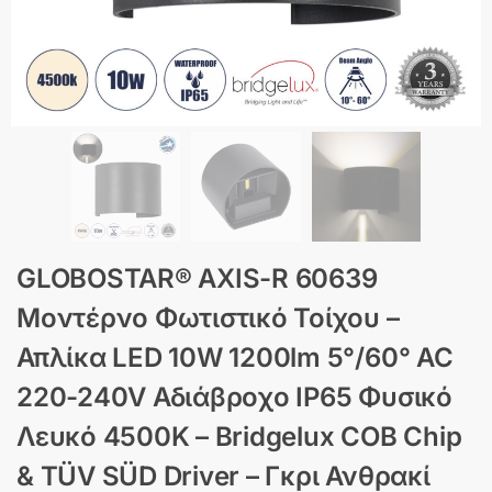
GLOBOSTAR® AXIS-R 60639
Μοντέρνο Φωτιστικό Τοίχου –
Απλίκα LED 10W 1200lm 5°/60° AC
220-240V Αδιάβροχο IP65 Φυσικό
Λευκό 4500K – Bridgelux COB Chip
& TÜV SÜD Driver – Γκρι Ανθρακί