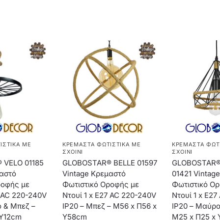
ΙΣΤΙΚΆ ΜΕ
ΚΡΕΜΑΣΤΆ ΦΩΤΙΣΤΙΚΆ ΜΕ
ΚΡΕΜΑΣΤΆ ΦΩΤ
ΣΧΟΙΝΊ
ΣΧΟΙΝΊ
 VELO 01185
GLOBOSTAR® BELLE 01597
GLOBOSTAR®
μαστό
Vintage Κρεμαστό
01421 Vintag
ροφής με
Φωτιστικό Οροφής με
Φωτιστικό Ο
7 AC 220-240V
Ντουί 1 x E27 AC 220-240V
Ντουί 1 x E2
 & Μπεζ –
IP20 – Μπεζ – Μ56 x Π56 x
IP20 – Μαύρο
 Υ12cm
Y58cm
Μ25 x Π25 x