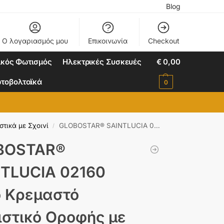
Blog
Ο λογαριασμός μου
Επικοινωνία
Checkout
ικός Φωτισμός
Ηλεκτρικές Συσκευές
€
0,00
τοβολταϊκά
0
τικά με Σχοινί
GLOBOSTAR® SAINTLUCIA 02160 Boho Κρεμαστό Φωτιστικό Οροφής με Ντουί 1 x E27 AC 220-240V IP20 – Μπεζ & Καφέ – Μ30 x Π30 x Υ90cm
/
BOSTAR®
TLUCIA 02160
 Κρεμαστό
στικό Οροφής με