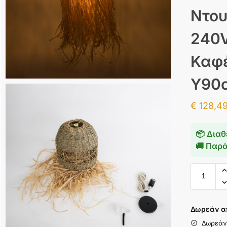
Ντου
240V
Καφέ
Υ90
€
128,4
📦 Διαθ
🚚 Παρ
Δωρεάν α
Δωρεάν