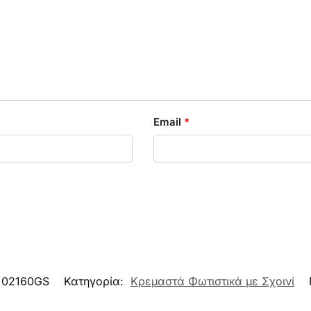
Email
*
02160GS
Κατηγορία:
Κρεμαστά Φωτιστικά με Σχοινί