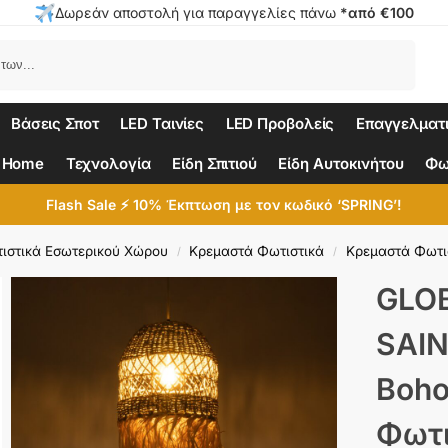
Δωρεάν αποστολή για παραγγελίες πάνω
*από €100
Αναζήτηση
Βάσεις Σποτ
LED Ταινίες
LED Προβολείς
Επαγγελματ
 Home
Τεχνολογία
Είδη Σπιτιού
Είδη Αυτοκινήτου
Φω
Flash Sale ⚡ 10% Έκπτωση με τον κωδικό ‘SPRING’!
ιστικά Εσωτερικού Χώρου
Κρεμαστά Φωτιστικά
Κρεμαστά Φωτισ
/
/
GLO
SAIN
Boho
Φωτι