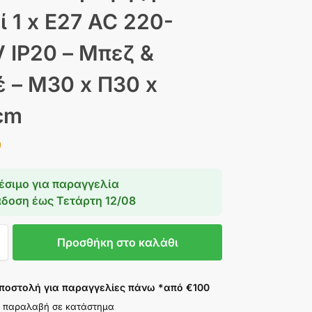
ί 1 x E27 AC 220-
 IP20 – Μπεζ &
 – Μ30 x Π30 x
cm
9
έσιμο για παραγγελία
άδοση έως
Τετάρτη 12/08
Προσθήκη στο καλάθι
ποστολή για παραγγελίες πάνω *από €100
 παραλαβή σε κατάστημα