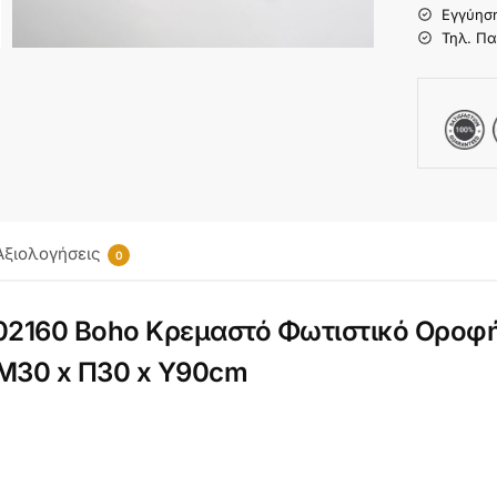
Εγγύησ
Τηλ. Πα
Αξιολογήσεις
0
160 Boho Κρεμαστό Φωτιστικό Οροφής 
 Μ30 x Π30 x Υ90cm