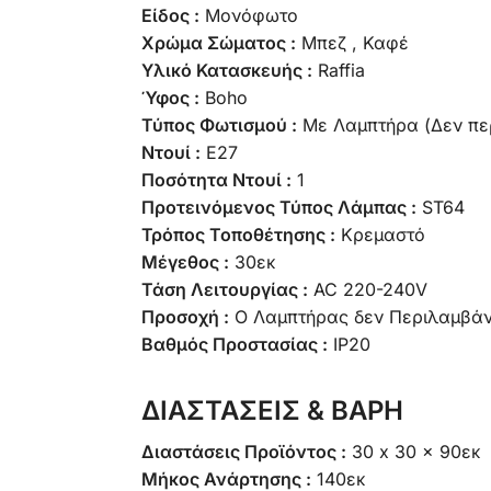
Είδος :
Μονόφωτο
Χρώμα Σώματος :
Μπεζ , Καφέ
Υλικό Κατασκευής :
Raffia
Ύφος :
Boho
Τύπος Φωτισμού :
Με Λαμπτήρα (Δεν πε
Ντουί :
E27
Ποσότητα Ντουί :
1
Προτεινόμενος Τύπος Λάμπας :
ST64
Τρόπος Τοποθέτησης :
Κρεμαστό
Μέγεθος :
30εκ
Τάση Λειτουργίας :
AC 220-240V
Προσοχή :
Ο Λαμπτήρας δεν Περιλαμβάν
Βαθμός Προστασίας :
IP20
ΔΙΑΣΤΑΣΕΙΣ & ΒΑΡΗ
Διαστάσεις Προϊόντος :
30 x 30 x 90εκ
Μήκος Ανάρτησης :
140εκ