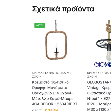
Σχετικά προϊόντα
-42%
ΚΡΕΜΑΣΤΆ ΦΩΤΙΣΤΙΚΆ ΜΕ
ΚΡΕΜΑΣΤΆ ΦΩΤ
ΣΧΟΙΝΊ
ΣΧΟΙΝΊ
Κρεμαστό Φωτιστικό
GLOBOSTAR®
Οροφής Μονόφωτο
Vintage Κρε
Ορθογώνιο E14 Σχοινί-
Φωτιστικό Ο
Μέταλλο Καφέ-Μαύρο
Ντουί 1 x E2
ACA DECOR – 563401PRT
IP20 – Μαύρο
Μ30 x Π30 x
€
29,64
€
50,72