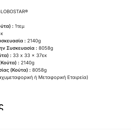
 GLOBOSTAR®
ύτα) :
1τεμ
εκ
υσκευασία :
2140g
ην Συσκευασία :
8058g
τα) :
33 x 33 x 37εκ
Κούτα) :
2140g
ίας (Κούτα) :
8058g
αχυμεταφορική ή Μεταφορική Εταιρεία)
ς