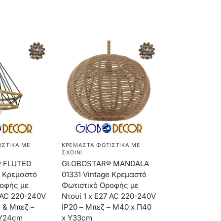
ΙΣΤΙΚΆ ΜΕ
ΚΡΕΜΑΣΤΆ ΦΩΤΙΣΤΙΚΆ ΜΕ
ΣΧΟΙΝΊ
 FLUTED
GLOBOSTAR® MANDALA
e Κρεμαστό
01331 Vintage Κρεμαστό
ροφής με
Φωτιστικό Οροφής με
7 AC 220-240V
Ντουί 1 x E27 AC 220-240V
 & Μπεζ –
IP20 – Μπεζ – Μ40 x Π40
 Y24cm
x Υ33cm