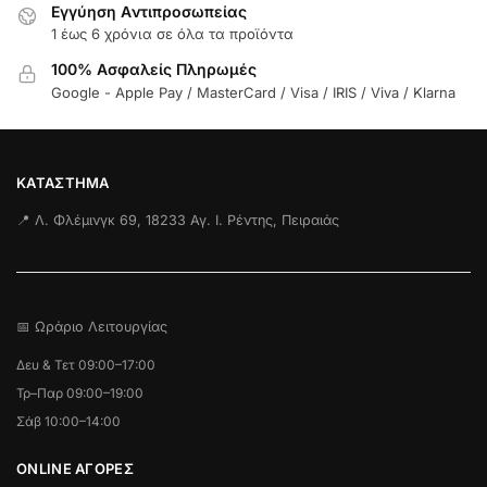
Εγγύηση Aντιπροσωπείας
1 έως 6 χρόνια σε όλα τα προϊόντα
100% Ασφαλείς Πληρωμές
Google - Apple Pay / MasterCard / Visa / IRIS / Viva / Klarna
ΚΑΤΆΣΤΗΜΑ
📍 Λ. Φλέμινγκ 69, 18233 Αγ. Ι. Ρέντης, Πειραιάς
📅 Ωράριο Λειτουργίας
Δευ & Τετ 09:00–17:00
Τρ–Παρ 09:00–19:00
Σάβ 10:00–14:00
ONLINE ΑΓΟΡΕΣ