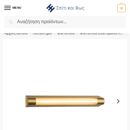
MENU
0
Αναζήτηση
Flash Sale ⚡ 10% Έκπτωση με τον κωδικό ‘SPRING’!
Αρχική σελίδα
Κατάστημα
Φωτιστικά
Φωτιστικά Εσωτερικού Χώρου
/
/
/