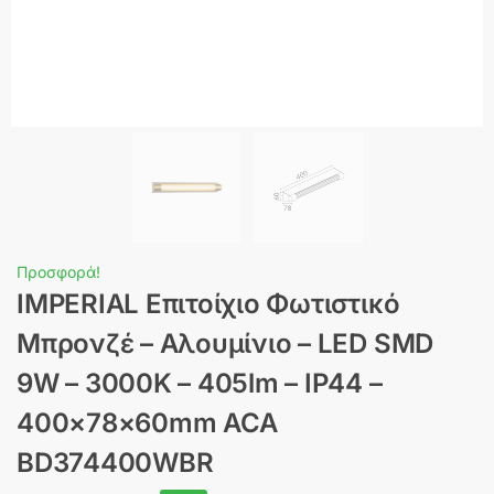
Προσφορά!
IMPERIAL Επιτοίχιο Φωτιστικό
Μπρονζέ – Αλουμίνιο – LED SMD
9W – 3000K – 405lm – IP44 –
400×78×60mm ACA
BD374400WBR