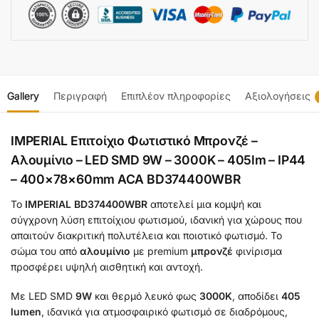
Gallery
Περιγραφή
Επιπλέον πληροφορίες
Αξιολογήσεις
IMPERIAL Επιτοίχιο Φωτιστικό Μπρονζέ –
Αλουμίνιο – LED SMD 9W – 3000K – 405lm – IP44
– 400×78×60mm ACA BD374400WBR
Το
IMPERIAL BD374400WBR
αποτελεί μια κομψή και
σύγχρονη λύση επιτοίχιου φωτισμού, ιδανική για χώρους που
απαιτούν διακριτική πολυτέλεια και ποιοτικό φωτισμό. Το
σώμα του από
αλουμίνιο
με premium
μπρονζέ
φινίρισμα
προσφέρει υψηλή αισθητική και αντοχή.
Με LED SMD
9W
και θερμό λευκό φως
3000K
, αποδίδει
405
lumen
, ιδανικά για ατμοσφαιρικό φωτισμό σε διαδρόμους,