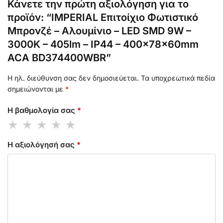
Κάνετε την πρώτη αξιολόγηση για το
προϊόν: “IMPERIAL Επιτοίχιο Φωτιστικό
Μπρονζέ – Αλουμίνιο – LED SMD 9W –
3000K – 405lm – IP44 – 400×78×60mm
ACA BD374400WBR”
Η ηλ. διεύθυνση σας δεν δημοσιεύεται.
Τα υποχρεωτικά πεδία
σημειώνονται με
*
Η βαθμολογία σας
*
Η αξιολόγησή σας
*