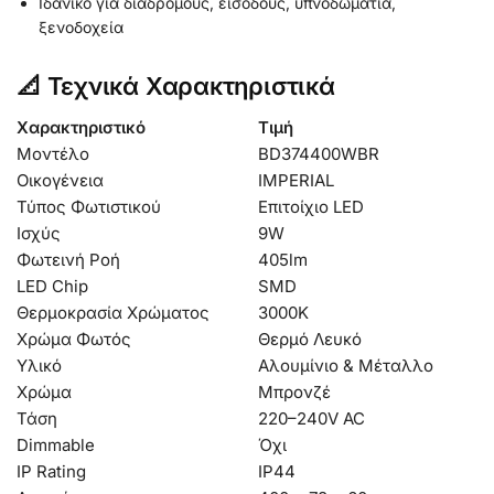
Ιδανικό για διαδρόμους, εισόδους, υπνοδωμάτια,
ξενοδοχεία
📐 Τεχνικά Χαρακτηριστικά
Χαρακτηριστικό
Τιμή
Μοντέλο
BD374400WBR
Οικογένεια
IMPERIAL
Τύπος Φωτιστικού
Επιτοίχιο LED
Ισχύς
9W
Φωτεινή Ροή
405lm
LED Chip
SMD
Θερμοκρασία Χρώματος
3000K
Χρώμα Φωτός
Θερμό Λευκό
Υλικό
Αλουμίνιο & Μέταλλο
Χρώμα
Μπρονζέ
Τάση
220–240V AC
Dimmable
Όχι
IP Rating
IP44