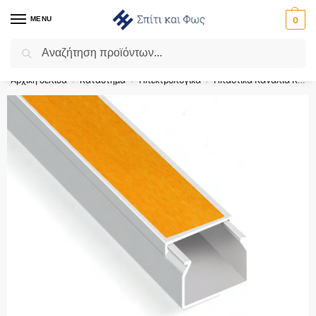
MENU
0
Αναζήτηση
Flash Sale ⚡ 10% Έκπτωση με τον κωδικό ‘SPRING’!
Αρχική σελίδα
Κατάστημα
Ηλεκτρολογικά
Πλαστικά Κανάλια Καλωδίων
/
/
/