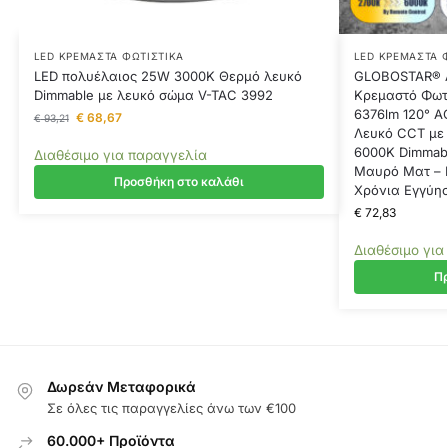
LED ΚΡΕΜΑΣΤΆ ΦΩΤΙΣΤΙΚΆ
LED ΚΡΕΜΑΣΤΆ 
LED πολυέλαιος 25W 3000K Θερμό λευκό
GLOBOSTAR® A
Dimmable με λευκό σώμα V-TAC 3992
Κρεμαστό Φωτ
6376lm 120° A
€
68,67
€
93,21
Λευκό CCT με 
6000K Dimmabl
Διαθέσιμο για παραγγελία
Μαυρό Ματ – Μ
Προσθήκη στο καλάθι
Χρόνια Εγγύη
€
72,83
Διαθέσιμο για
Πρ
Δωρεάν Μεταφορικά
Σε όλες τις παραγγελίες άνω των €100
60.000+ Προϊόντα