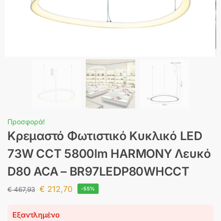
Προσφορά!
Κρεμαστό Φωτιστικό Κυκλικό LED
73W CCT 5800lm HARMONY Λευκό
D80 ACA – BR97LEDP80WHCCT
€
212,70
€
467,93
-55%
Εξαντλημένο