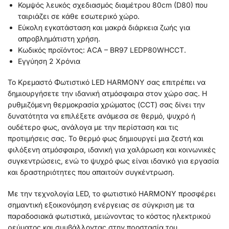
Κομψός λευκός σχεδιασμός διαμέτρου 80cm (D80) που
ταιριάζει σε κάθε εσωτερικό χώρο.
Εύκολη εγκατάσταση και μακρά διάρκεια ζωής για
απροβλημάτιστη χρήση.
Κωδικός προϊόντος: ACA – BR97 LEDP80WHCCT.
Εγγύηση 2 Χρόνια
Το Κρεμαστό Φωτιστικό LED HARMONY σας επιτρέπει να
δημιουργήσετε την ιδανική ατμόσφαιρα στον χώρο σας. Η
ρυθμιζόμενη θερμοκρασία χρώματος (CCT) σας δίνει την
δυνατότητα να επιλέξετε ανάμεσα σε θερμό, ψυχρό ή
ουδέτερο φως, ανάλογα με την περίσταση και τις
προτιμήσεις σας. Το θερμό φως δημιουργεί μια ζεστή και
φιλόξενη ατμόσφαιρα, ιδανική για χαλάρωση και κοινωνικές
συγκεντρώσεις, ενώ το ψυχρό φως είναι ιδανικό για εργασία
και δραστηριότητες που απαιτούν συγκέντρωση.
Με την τεχνολογία LED, το φωτιστικό HARMONY προσφέρει
σημαντική εξοικονόμηση ενέργειας σε σύγκριση με τα
παραδοσιακά φωτιστικά, μειώνοντας το κόστος ηλεκτρικού
ρεύματος και συμβάλλοντας στην προστασία του