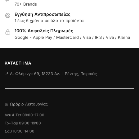
70+ Brands
Εγγύηση Aντιπροσωπείας
1 έως 6 χρόνια σε όλα τα προϊόντα
100% Ασφαλείς Πληρωμές
Google - Apple Pay / MasterCard / Visa / IRIS / Viva / Klarna
ΚΑΤΆΣΤΗΜΑ
📍 Λ. Φλέμινγκ 69, 18233 Αγ. Ι. Ρέντης, Πειραιάς
📅 Ωράριο Λειτουργίας
Δευ & Τετ 09:00–17:00
Τρ–Παρ 09:00–19:00
Σάβ 10:00–14:00