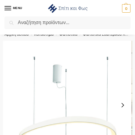
MENU
0
Αναζήτηση
Flash Sale ⚡ 10% Έκπτωση με τον κωδικό ‘SPRING’!
Αρχική σελίδα
Κατάστημα
Φωτιστικά
Φωτιστικά Εσωτερικού Χώρου
/
/
/