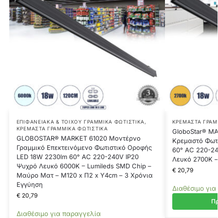
ΕΠΙΦΑΝΕΙΑΚΆ & ΤΟΊΧΟΥ ΓΡΑΜΜΙΚΆ ΦΩΤΙΣΤΙΚΆ
,
ΚΡΕΜΑΣΤΆ ΓΡΑΜ
ΚΡΕΜΑΣΤΆ ΓΡΑΜΜΙΚΆ ΦΩΤΙΣΤΙΚΆ
GloboStar® MA
GLOBOSTAR® MARKET 61020 Μοντέρνο
Κρεμαστό Φωτι
Γραμμικό Επεκτεινόμενο Φωτιστικό Οροφής
60° AC 220-2
LED 18W 2230lm 60° AC 220-240V IP20
Λευκό 2700K –
Ψυχρό Λευκό 6000K – Lumileds SMD Chip –
€
20,79
Μαύρο Ματ – Μ120 x Π2 x Υ4cm – 3 Χρόνια
Εγγύηση
Διαθέσιμο για
€
20,79
Πρ
Διαθέσιμο για παραγγελία