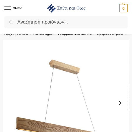
MENU
0
Αναζήτηση
Flash Sale ⚡ 10% Έκπτωση με τον κωδικό ‘SPRING’!
Αρχική σελίδα
Κατάστημα
Γραμμικά Φωτιστικά
Κρεμαστά Γραμμικά Φωτιστικά
/
/
/