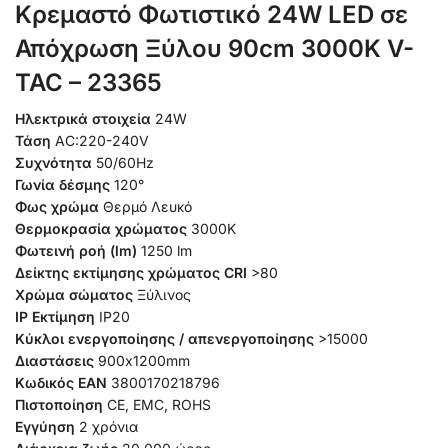
Κρεμαστό Φωτιστικό 24W LED σε
Απόχρωση Ξύλου 90cm 3000K V-
TAC – 23365
Ηλεκτρικά στοιχεία
24
W
Τάση
AC:220-240V
Συχνότητα
50/60Hz
Γωνία δέσμης
120°
Φως χρώμα
Θερμό Λευκό
Θερμοκρασία χρώματος
3000K
Φωτεινή ροή (lm)
1250 lm
Δείκτης εκτίμησης χρώματος CRI
>80
Χρώμα σώματος
Ξύλινος
IP Εκτίμηση
IP20
Κύκλοι ενεργοποίησης / απενεργοποίησης
>15000
Διαστάσεις
900x1200mm
Κωδικός EAN
3800170218796
Πιστοποίηση
CE, EMC, ROHS
Εγγύηση
2 χρόνια