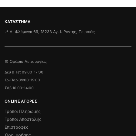
ΚΑΤΆΣΤΗΜΑ
📍 Λ. Φλέμινγκ 69, 18233 Αγ. Ι. Ρέντης, Πειραιάς
📅 Ωράριο Λειτουργίας
Δευ & Τετ 09:00–17:00
Τρ–Παρ 09:00–19:00
Σάβ 10:00–14:00
ONLINE ΑΓΟΡΕΣ
Τρόποι Πληρωμής
Τρόποι Αποστολής
Επιστροφές
Όροι χρήσης