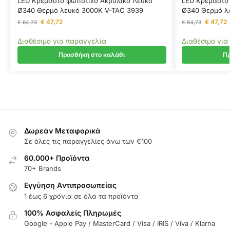
LED Κρεμαστό φωτιστικό Ακρυλικό Λευκό
LED Κρεμαστό 
Ø340 Θερμό λευκό 3000Κ V-TAC 3939
Ø340 Θερμό λ
€
47,72
€
47,72
€
64,73
€
64,73
Διαθέσιμο για παραγγελία
Διαθέσιμο για
Προσθήκη στο καλάθι
Πρ
Δωρεάν Μεταφορικά
Σε όλες τις παραγγελίες άνω των €100
60.000+ Προϊόντα
70+ Brands
Εγγύηση Aντιπροσωπείας
1 έως 6 χρόνια σε όλα τα προϊόντα
100% Ασφαλείς Πληρωμές
Google - Apple Pay / MasterCard / Visa / IRIS / Viva / Klarna