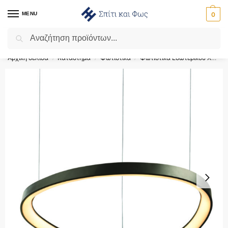
MENU
0
Αναζήτηση
Flash Sale ⚡ 10% Έκπτωση με τον κωδικό ‘SPRING’!
Αρχική σελίδα
Κατάστημα
Φωτιστικά
Φωτιστικά Εσωτερικού Χώρου
/
/
/