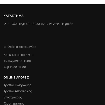
ΚΑΤΆΣΤΗΜΑ
📍 Λ. Φλέμινγκ 69, 18233 Αγ. Ι. Ρέντης, Πειραιάς
📅 Ωράριο Λειτουργίας
Δευ & Τετ 09:00–17:00
Τρ–Παρ 09:00–19:00
Σάβ 10:00–14:00
ONLINE ΑΓΟΡΕΣ
Τρόποι Πληρωμής
Τρόποι Αποστολής
Επιστροφές
Όροι χρήσης