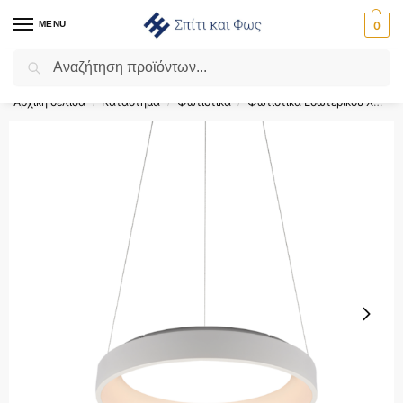
MENU
0
Αναζήτηση
Flash Sale ⚡ 10% Έκπτωση με τον κωδικό ‘SPRING’!
Αρχική σελίδα
Κατάστημα
Φωτιστικά
Φωτιστικά Εσωτερικού Χώρου
/
/
/