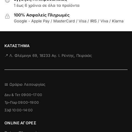
1 έως 6 χρόνια σε όλα τα προϊόντα
100% Ασφαλείς Πληρωμές
Google - Apple Pay / MasterCard / Visa / IRIS / Viva / Klarna
ΚΑΤΆΣΤΗΜΑ
📍 Λ. Φλέμινγκ 69, 18233 Αγ. Ι. Ρέντης, Πειραιάς
📅 Ωράριο Λειτουργίας
Δευ & Τετ 09:00–17:00
Τρ–Παρ 09:00–19:00
Σάβ 10:00–14:00
ONLINE ΑΓΟΡΕΣ