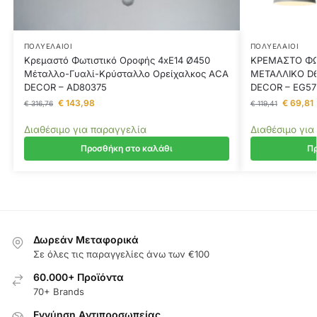
ΠΟΛΥΈΛΑΙΟΙ
ΠΟΛΥΈΛΑΙΟΙ
Κρεμαστό Φωτιστικό Οροφής 4xE14 Ø450
ΚΡΕΜΑΣΤΟ ΦΩΤ
Μέταλλο-Γυαλί-Κρύσταλλο Ορείχαλκος ACA
ΜΕΤΑΛΛΙΚΟ D
DECOR – AD80375
DECOR – EG5
€
143,98
€
69,81
€
316,76
€
119,41
Διαθέσιμο για παραγγελία
Διαθέσιμο για
Προσθήκη στο καλάθι
Πρ
Δωρεάν Μεταφορικά
Σε όλες τις παραγγελίες άνω των €100
60.000+ Προϊόντα
70+ Brands
Εγγύηση Aντιπροσωπείας