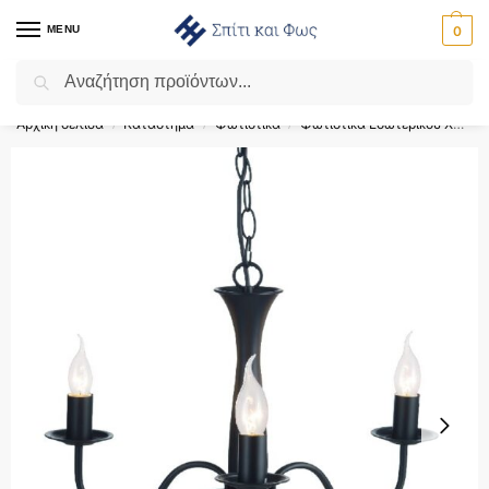
MENU
0
Αναζήτηση
Flash Sale ⚡ 10% Έκπτωση με τον κωδικό ‘SPRING’!
Αρχική σελίδα
Κατάστημα
Φωτιστικά
Φωτιστικά Εσωτερικού Χώρου
/
/
/