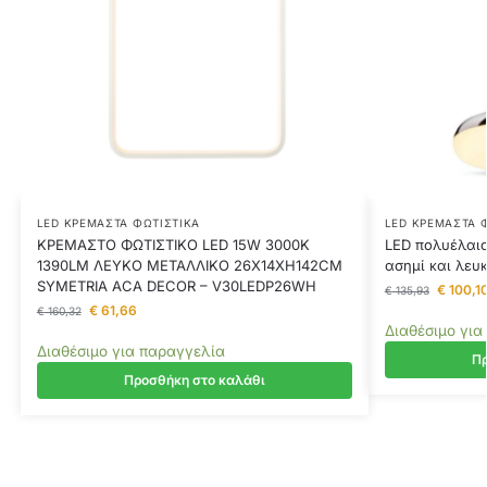
LED ΚΡΕΜΑΣΤΆ ΦΩΤΙΣΤΙΚΆ
LED ΚΡΕΜΑΣΤΆ 
ΚΡΕΜΑΣΤΟ ΦΩΤΙΣΤΙΚΟ LED 15W 3000K
LED πολυέλαι
1390LM ΛΕΥΚΟ ΜΕΤΑΛΛΙΚΟ 26X14XH142CM
ασημί και λευ
SYMETRIA ACA DECOR – V30LEDP26WH
€
100,1
€
135,93
€
61,66
€
160,32
Διαθέσιμο για
Διαθέσιμο για παραγγελία
Πρ
Προσθήκη στο καλάθι