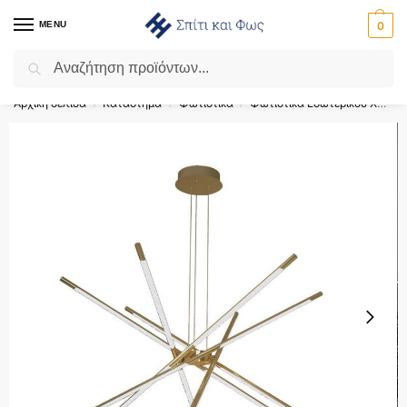
MENU
0
Αναζήτηση
Flash Sale ⚡ 10% Έκπτωση με τον κωδικό ‘SPRING’!
Αρχική σελίδα
Κατάστημα
Φωτιστικά
Φωτιστικά Εσωτερικού Χώρου
/
/
/