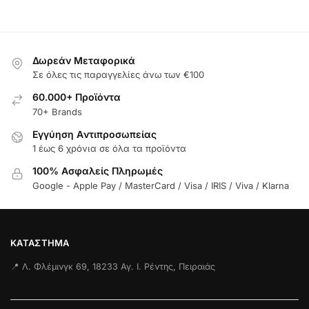
Δωρεάν Μεταφορικά
Σε όλες τις παραγγελίες άνω των €100
60.000+ Προϊόντα
70+ Brands
Εγγύηση Aντιπροσωπείας
1 έως 6 χρόνια σε όλα τα προϊόντα
100% Ασφαλείς Πληρωμές
Google - Apple Pay / MasterCard / Visa / IRIS / Viva / Klarna
ΚΑΤΆΣΤΗΜΑ
📍 Λ. Φλέμινγκ 69, 18233 Αγ. Ι. Ρέντης, Πειραιάς