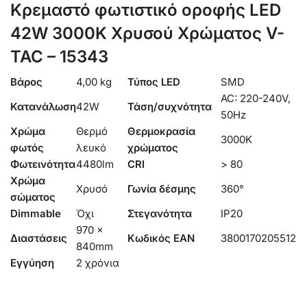
Κρεμαστό φωτιστικό οροφής LED
42W 3000K Xρυσού Χρώματος V-
TAC – 15343
Βάρος
4,00 kg
Τύπος LED
SMD
AC: 220-240V,
Κατανάλωση
42W
Τάση/συχνότητα
50Hz
Χρώμα
Θερμό
Θερμοκρασία
3000K
φωτός
λευκό
χρώματος
Φωτεινότητα
4480lm
CRI
> 80
Χρώμα
Χρυσό
Γωνία δέσμης
360°
σώματος
Dimmable
Όχι
Στεγανότητα
IP20
970 x
Διαστάσεις
Κωδικός EAN
3800170205512
840mm
Εγγύηση
2 χρόνια