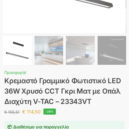
Προσφορά!
Κρεμαστό Γραμμικό Φωτιστικό LED
36W Χρυσό CCT Γκρι Ματ με Οπάλ
Διαχύτη V-TAC – 23343VT
€
114,50
€
155,51
-26%
📦 Διαθέσιμο για παραγγελία