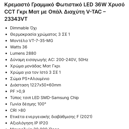
Κρεμαστό Γραμμικό Φωτιστικό LED 36W Χρυσό
CCT Γκρι Ματ με Οπάλ Διαχύτη V-TAC –
23343VT
Dimmable
Όχι
Θερμοκρασία χρώματος
3 ΣΕ 1
Μοντέλο
VT-7-35-MG
Watts
36
Lumens
2880
Δύναμη εισαγωγής
AC: 200-240V, 50Hz
Χρώμα μονάδας
Ματ Γκρι
Χρώμα για τον Ιστό
3 ΣΕ 1
Σώμα
PS+Αλουμίνιο
Διάσταση
1227x50x60mm
PF
>0,9
Τύπος τσιπ LED
SMD-Samsung Chip
Γωνία δέσμης
100°
CRI
>80
Ετικέτα ενεργειακής διαβάθμισης
F (2021)
Αξιολόγηση IP
IP20