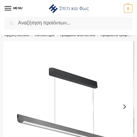
MENU
0
Αναζήτηση
Flash Sale ⚡ 10% Έκπτωση με τον κωδικό ‘SPRING’!
Αρχική σελίδα
Κατάστημα
Γραμμικά Φωτιστικά
Κρεμαστά Γραμμικά Φωτιστικά
/
/
/