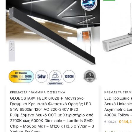
ΚΡΕΜΑΣΤΆ ΓΡΑΜΜΙΚΆ ΦΩΤΙΣΤΙΚΆ
ΚΡΕΜΑΣΤΆ ΓΡΑΜ
GLOBOSTAR® FELIX 61028-P Μοντέρνο
LED Γραμμικό 
Γραμμικό Κρεμαστό Φωτιστικό Οροφής LED
Λευκό Linkabl
54W 6500lm 120° AC 220-240V IP20
Asymmetric Le
Ρυθμιζόμενο Λευκό CCT με Χειριστήριο από
4000K Follow 
2700K έως 6000K Dimmable – Lumileds SMD
€
144,4
€
196,24
Chip – Μαύρο Ματ – Μ120 x Π3.5 x Υ7cm – 3
Χρόνια Εγγύηση