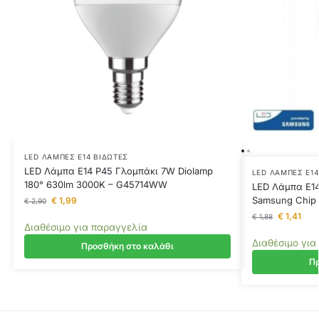
LED ΛΆΜΠΕΣ E14 ΒΙΔΩΤΈΣ
LED Λάμπα E14 P45 Γλομπάκι 7W Diolamp
LED ΛΆΜΠΕΣ E14
180° 630lm 3000K – G45714WW
LED Λάμπα E1
Samsung Chip 
€
1,99
€
2,90
€
1,41
€
1,88
Διαθέσιμο για παραγγελία
Διαθέσιμο για
Προσθήκη στο καλάθι
Πρ