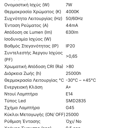
Ονομαστική Ισχύς (W)
7W
Θερμοκρασία Χρώματος (K)
4000K
Συχνότητα Λειτουργίας (Hz)
50/60Hz
Ένταση Ρεύματος (Α)
44mA
Απόδοση σε Lumen (lm)
630lm
Ισοδυναμία Ισχύος (W)
Βαθμός Στεγανότητας (IP)
IP20
Συντελεστής Άεργου Ισχύος
>0,65
(PF)
Χρωματική Απόδοση CRI (Ra)
>80
Διάρκεια Ζωής (h)
25000h
Θερμοκρασία Λειτουργίας °C
-30°C – +45°C
Ενεργειακή Κλάση
A+
Ντουί Λαμπτήρα
E14
Τύπος Led
SMD2835
Σχήμα Λαμπτήρα
G45
Κύκλοι Μεταγωγής (ON/ OFF)
25000
Ρύθμιση Έντασης
Όχι/ No