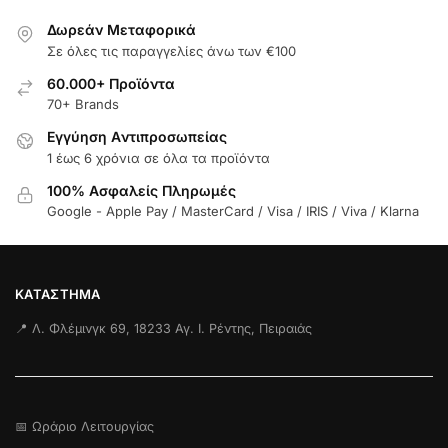
Δωρεάν Μεταφορικά
Σε όλες τις παραγγελίες άνω των €100
60.000+ Προϊόντα
70+ Brands
Εγγύηση Aντιπροσωπείας
1 έως 6 χρόνια σε όλα τα προϊόντα
100% Ασφαλείς Πληρωμές
Google - Apple Pay / MasterCard / Visa / IRIS / Viva / Klarna
ΚΑΤΆΣΤΗΜΑ
📍 Λ. Φλέμινγκ 69, 18233 Αγ. Ι. Ρέντης, Πειραιάς
📅 Ωράριο Λειτουργίας