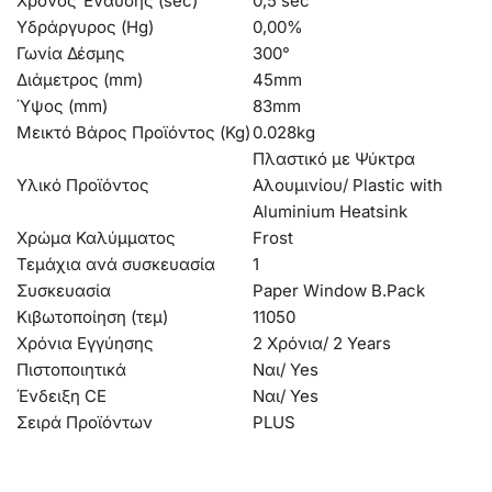
Χρόνος Έναυσης (sec)
0,5 sec
Υδράργυρος (Hg)
0,00%
Γωνία Δέσμης
300°
Διάμετρος (mm)
45mm
Ύψος (mm)
83mm
Μεικτό Βάρος Προϊόντος (Kg)
0.028kg
Πλαστικό με Ψύκτρα
Υλικό Προϊόντος
Αλουμινίου/ Plastic with
Aluminium Heatsink
Χρώμα Καλύμματος
Frost
Τεμάχια ανά συσκευασία
1
Συσκευασία
Paper Window B.Pack
Κιβωτοποίηση (τεμ)
11050
Χρόνια Εγγύησης
2 Χρόνια/ 2 Years
Πιστοποιητικά
Ναι/ Yes
Ένδειξη CE
Ναι/ Yes
Σειρά Προϊόντων
PLUS