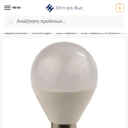
MENU
0
Αναζήτηση
Flash Sale ⚡ 10% Έκπτωση με τον κωδικό ‘SPRING’!
Αρχική σελίδα
Κατάστημα
LED Λάμπες
LED Λάμπες E14 Βιδωτές
/
/
/