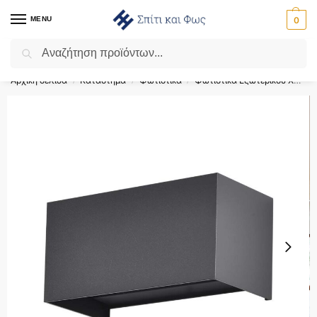
MENU
0
Αναζήτηση
Flash Sale ⚡ 10% Έκπτωση με τον κωδικό ‘SPRING’!
Αρχική σελίδα
Κατάστημα
Φωτιστικά
Φωτιστικά Εξωτερικού Χώρου
/
/
/