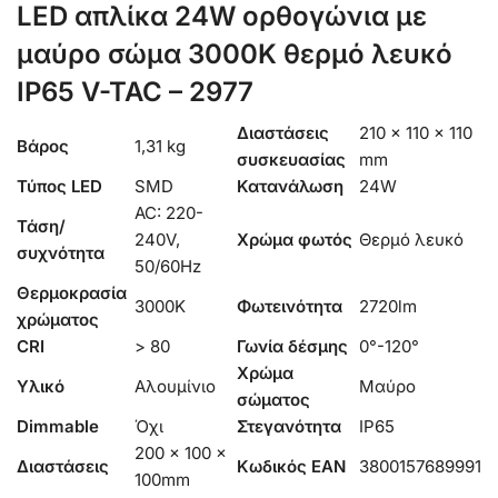
LED απλίκα 24W ορθογώνια με
μαύρο σώμα 3000K θερμό λευκό
IP65 V-TAC – 2977
Διαστάσεις
210 × 110 × 110
Βάρος
1,31 kg
συσκευασίας
mm
Τύπος LED
SMD
Κατανάλωση
24W
AC: 220-
Τάση/
240V,
Χρώμα φωτός
Θερμό λευκό
συχνότητα
50/60Hz
Θερμοκρασία
3000K
Φωτεινότητα
2720lm
χρώματος
CRI
> 80
Γωνία δέσμης
0°-120°
Χρώμα
Υλικό
Αλουμίνιο
Μαύρο
σώματος
Dimmable
Όχι
Στεγανότητα
IP65
200 x 100 x
Διαστάσεις
Κωδικός EAN
3800157689991
100mm