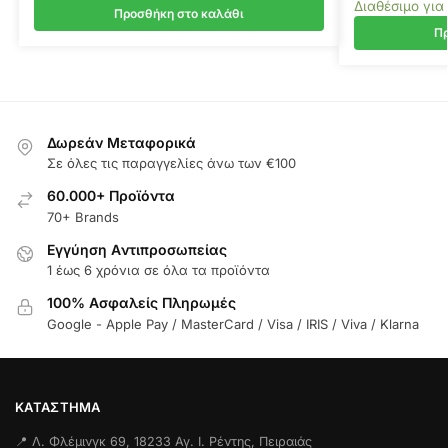
Διαθέσιμο για
Προσθήκη στο καλάθι
Πρ
Δωρεάν Μεταφορικά
Σε όλες τις παραγγελίες άνω των €100
60.000+ Προϊόντα
70+ Brands
Εγγύηση Aντιπροσωπείας
1 έως 6 χρόνια σε όλα τα προϊόντα
100% Ασφαλείς Πληρωμές
Google - Apple Pay / MasterCard / Visa / IRIS / Viva / Klarna
ΚΑΤΆΣΤΗΜΑ
📍 Λ. Φλέμινγκ 69, 18233 Αγ. Ι. Ρέντης, Πειραιάς