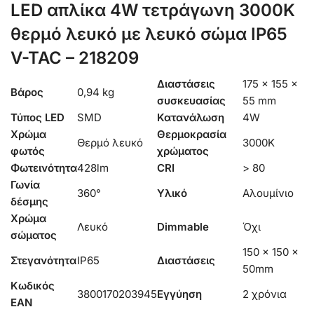
LED απλίκα 4W τετράγωνη 3000K
θερμό λευκό με λευκό σώμα IP65
V-TAC – 218209
Διαστάσεις
175 × 155 ×
Βάρος
0,94 kg
συσκευασίας
55 mm
Τύπος LED
SMD
Κατανάλωση
4W
Χρώμα
Θερμοκρασία
Θερμό λευκό
3000K
φωτός
χρώματος
Φωτεινότητα
428lm
CRI
> 80
Γωνία
360°
Υλικό
Αλουμίνιο
δέσμης
Χρώμα
Λευκό
Dimmable
Όχι
σώματος
150 x 150 x
Στεγανότητα
IP65
Διαστάσεις
50mm
Κωδικός
3800170203945
Εγγύηση
2 χρόνια
EAN