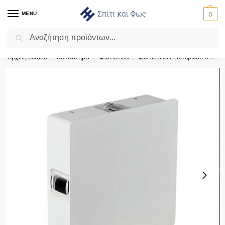
MENU
0
Αναζήτηση
Flash Sale ⚡ 10% Έκπτωση με τον κωδικό ‘SPRING’!
Αρχική σελίδα
Κατάστημα
Φωτιστικά
Φωτιστικά Εξωτερικού Χώρου
/
/
/