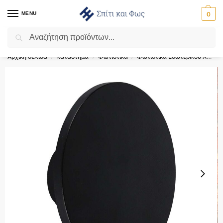
MENU
0
Αναζήτηση
Flash Sale ⚡ 10% Έκπτωση με τον κωδικό ‘SPRING’!
Αρχική σελίδα
Κατάστημα
Φωτιστικά
Φωτιστικά Εσωτερικού Χώρου
/
/
/