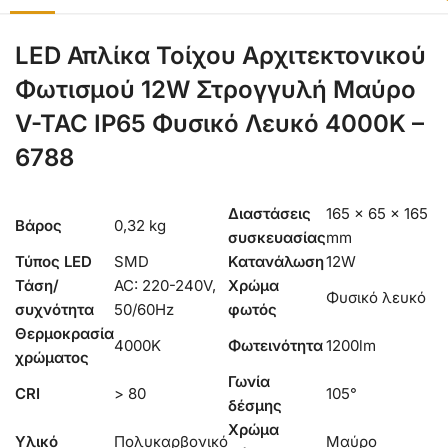
LED Απλίκα Τοίχου Αρχιτεκτονικού
Φωτισμού 12W Στρογγυλή Μαύρο
V-TAC IP65 Φυσικό Λευκό 4000K –
6788
Διαστάσεις
165 × 65 × 165
Βάρος
0,32 kg
συσκευασίας
mm
Τύπος LED
SMD
Κατανάλωση
12W
Τάση/
AC: 220-240V,
Χρώμα
Φυσικό λευκό
συχνότητα
50/60Hz
φωτός
Θερμοκρασία
4000K
Φωτεινότητα
1200lm
χρώματος
Γωνία
CRI
> 80
105°
δέσμης
Χρώμα
Υλικό
Πολυκαρβονικό
Μαύρο