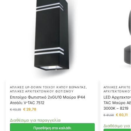
ΑΠΛΊΚΕΣ UP-DOWN ΤΟΊΧΟΥ ΚΉΠΟΥ ΒΕΡΆΝΤΑΣ
,
ΑΠΛΊΚΕΣ ΑΡΧΙΤ
ΑΠΛΊΚΕΣ ΑΡΧΙΤΕΚΤΟΝΙΚΟΎ ΦΩΤΙΣΜΟΎ
ΑΡΧΙΤΕΚΤΟΝΙΚΟ
Επιτοίχιο Φωτιστικό 2xGU10 Μαύρο ΙP44
LED Αρχιτεκτο
Ατσάλι V-TAC 7512
TAC Μαύρο Αδ
3000Κ – 8219
€
29,78
€
40,35
€
60,11
€
81,58
Διαθέσιμο για παραγγελία
Διαθέσιμο για
Προσθήκη στο καλάθι