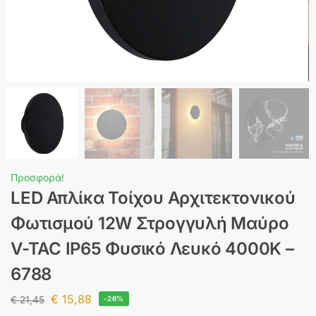
Προσφορά!
LED Απλίκα Τοίχου Αρχιτεκτονικού
Φωτισμού 12W Στρογγυλή Μαύρο
V-TAC IP65 Φυσικό Λευκό 4000K –
6788
€
15,88
€
21,45
-26%