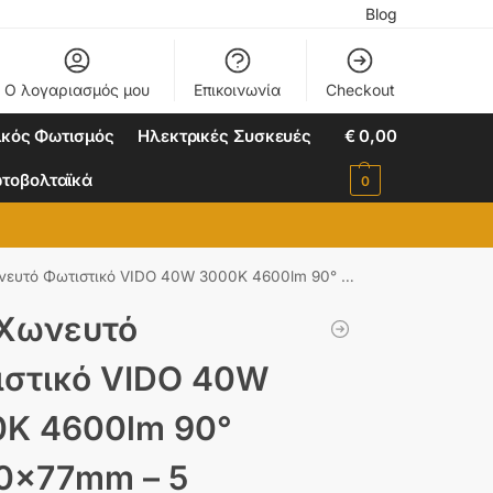
Blog
Ο λογαριασμός μου
Επικοινωνία
Checkout
ικός Φωτισμός
Ηλεκτρικές Συσκευές
€
0,00
τοβολταϊκά
0
ωτιστικό VIDO 40W 3000K 4600lm 90° Φ230×77mm – 5 Χρόνια Εγγύηση – ACA VIDO4030N
Χωνευτό
στικό VIDO 40W
K 4600lm 90°
0×77mm – 5