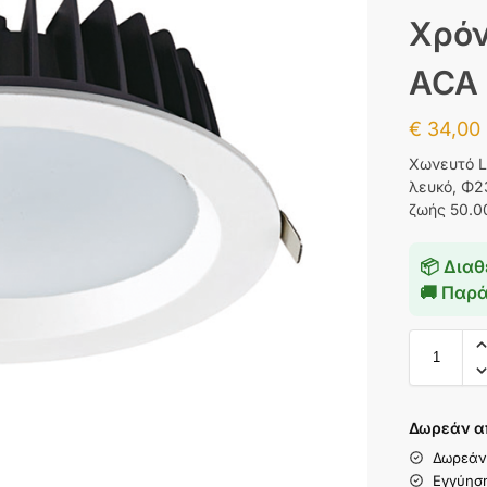
Χρόν
ACA
€
34,00
Χωνευτό L
λευκό, Φ2
ζωής 50.0
📦 Διαθ
🚚 Παρ
Δωρεάν α
Δωρεάν
Εγγύησ