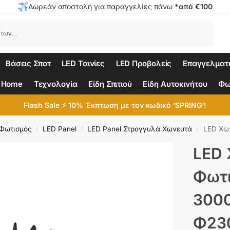
Δωρεάν αποστολή για παραγγελίες πάνω
*από €100
Αναζήτηση
Βάσεις Σποτ
LED Ταινίες
LED Προβολείς
Επαγγελματ
 Home
Τεχνολογία
Είδη Σπιτιού
Είδη Αυτοκινήτου
Φω
Flash Sale ⚡ 10% Έκπτωση με τον κωδικό ‘SPRING’!
 Φωτισμός
LED Panel
LED Panel Στρογγυλά Χωνευτά
LED Χωνευτό Φ
/
/
/
LED 
Φωτι
3000
Φ23