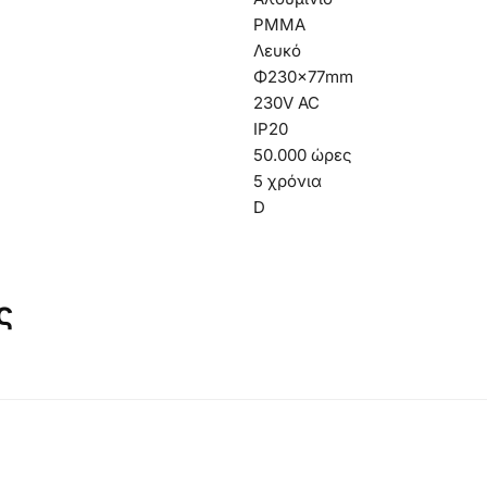
PMMA
Λευκό
Φ230×77mm
230V AC
IP20
50.000 ώρες
5 χρόνια
D
ς