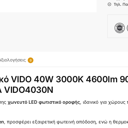
Τηλ. Πα
Αξιολογήσεις
0
ικό VIDO 40W 3000K 4600lm 9
CA VIDO4030N
σης
χωνευτό LED φωτιστικό οροφής
, ιδανικό για χώρους
en
, προσφέρει εξαιρετική φωτεινή απόδοση, ενώ η θερμ