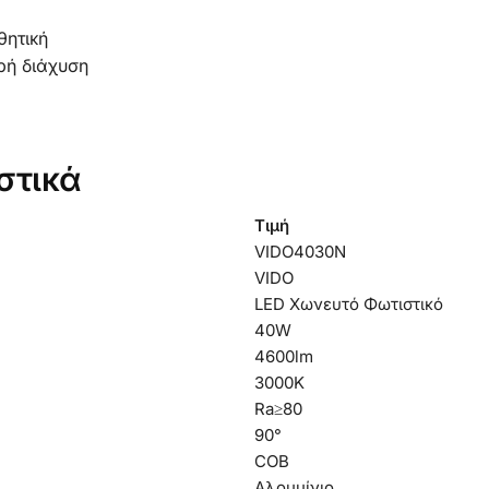
θητική
ή διάχυση
στικά
Τιμή
VIDO4030N
VIDO
LED Χωνευτό Φωτιστικό
40W
4600lm
3000K
Ra≥80
90°
COB
Αλουμίνιο