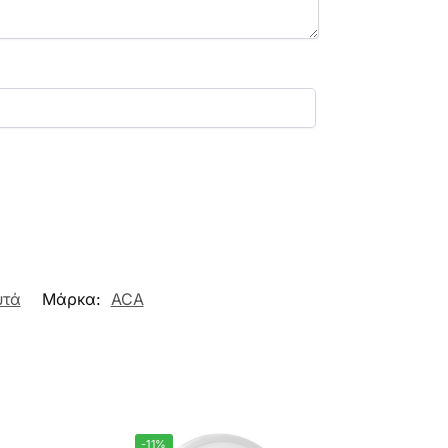
υτά
Μάρκα:
ACA
-11%