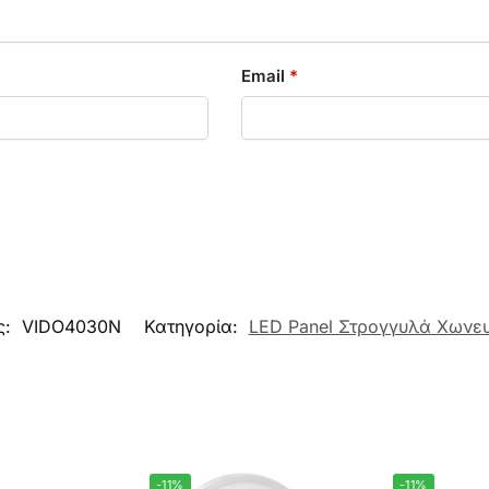
Email
*
ς:
VIDO4030N
Κατηγορία:
LED Panel Στρογγυλά Χωνε
-11%
-11%