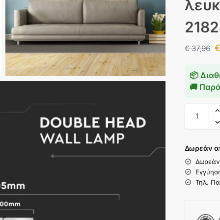
λευκ
2182
€
37,96
📦 Διαθ
🚚 Παρ
Δωρεάν α
Δωρεάν
Εγγύησ
Τηλ. Πα