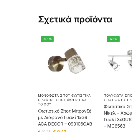
Σχετικά προϊόντα
-55%
-62%
ΜΟΝΌΦΩΤΑ ΣΠΟΤ ΦΩΤΙΣΤΙΚΆ
ΠΟΛΎΦΩΤΑ ΣΠ
ΟΡΟΦΉΣ
,
ΣΠΟΤ ΦΩΤΙΣΤΙΚΆ
ΣΠΟΤ ΦΩΤΙΣΤΙΚ
ΤΟΊΧΟΥ
Φωτιστικό Σ
Φωτιστικό Σποτ Μπρονζέ
Νίκελ – Χρώ
με Διάφανο Γυαλί 1xG9
Γυαλί 3xGU1
ACA DECOR – 090106GAB
– MC6563
€
9,43
€
20,75