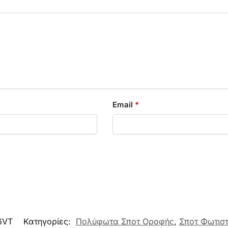
Email
*
6VT
Κατηγορίες:
Πολύφωτα Σποτ Οροφής
,
Σποτ Φωτιστ