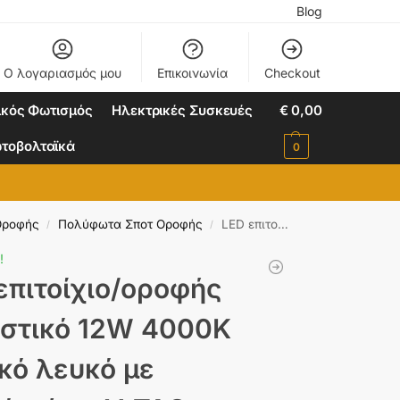
Blog
Ο λογαριασμός μου
Επικοινωνία
Checkout
ικός Φωτισμός
Ηλεκτρικές Συσκευές
€
0,00
τοβολταϊκά
0
Οροφής
Πολύφωτα Σποτ Οροφής
LED επιτοίχιο/οροφής φωτιστικό 12W 4000K φυσικό λευκό με λευκό σώμα V-TAC 218256
/
/
!
επιτοίχιο/οροφής
στικό 12W 4000K
κό λευκό με