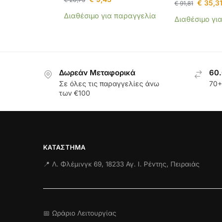
€
35,3
€
91,81
Διαθέσιμο για παραγγελία
Διαθέσιμο γι
Δωρεάν Μεταφορικά
60.
Σε όλες τις παραγγελίες άνω
70+
των €100
ΚΑΤΆΣΤΗΜΑ
📍 Λ. Φλέμινγκ 69, 18233 Αγ. Ι. Ρέντης, Πειραιάς
📅 Ωράριο Λειτουργίας