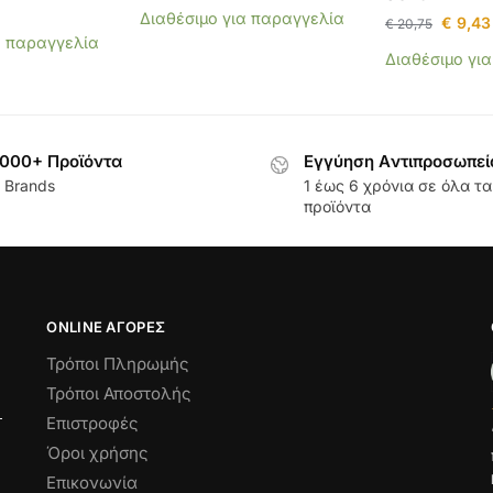
1
Διαθέσιμο για παραγγελία
€
9,43
€
20,75
α παραγγελία
Διαθέσιμο γι
000+ Προϊόντα
Εγγύηση Aντιπροσωπεί
 Brands
1 έως 6 χρόνια σε όλα τα
προϊόντα
ONLINE ΑΓΟΡΕΣ
Τρόποι Πληρωμής
Τρόποι Αποστολής
Επιστροφές
Όροι χρήσης
Επικονωνία