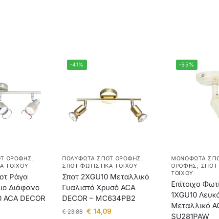
-41%
-55%
ΟΤ ΟΡΟΦΉΣ
,
ΠΟΛΎΦΩΤΑ ΣΠΟΤ ΟΡΟΦΉΣ
,
ΜΟΝΌΦΩΤΑ ΣΠΟ
Ά ΤΟΊΧΟΥ
ΣΠΟΤ ΦΩΤΙΣΤΙΚΆ ΤΟΊΧΟΥ
ΟΡΟΦΉΣ
,
ΣΠΟΤ 
ΤΟΊΧΟΥ
ποτ Ράγα
Σποτ 2ΧGU10 Μεταλλικό
Επίτοιχο Φωτ
μιο Διάφανο
Γυαλιστό Χρυσό ACA
1ΧGU10 Λευκό
0 ACA DECOR
DECOR – MC634PB2
Μεταλλικό A
€
14,09
€
23,88
SU281PAW