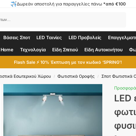
Δωρεάν αποστολή για παραγγελίες πάνω
*από €100
Αναζήτηση
Βάσεις Σποτ
LED Ταινίες
LED Προβολείς
Επαγγελματ
 Home
Τεχνολογία
Είδη Σπιτιού
Είδη Αυτοκινήτου
Φω
Flash Sale ⚡ 10% Έκπτωση με τον κωδικό ‘SPRING’!
ιστικά Εσωτερικού Χώρου
Φωτιστικά Οροφής
Σποτ Φωτιστικά 
/
/
Προσφορά
LED 
φωτι
φυσι