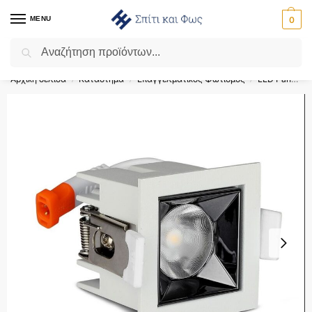
MENU
0
Αναζήτηση
Flash Sale ⚡ 10% Έκπτωση με τον κωδικό ‘SPRING’!
Αρχική σελίδα
Κατάστημα
Επαγγελματικός Φωτισμός
LED Panel
/
/
/