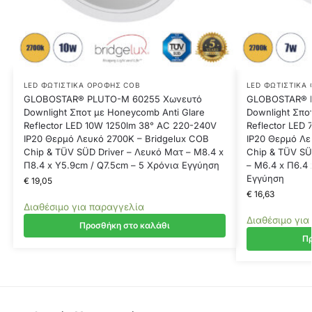
LED ΦΩΤΙΣΤΙΚΆ ΟΡΟΦΉΣ COB
LED ΦΩΤΙΣΤΙΚΆ
GLOBOSTAR® PLUTO-M 60255 Χωνευτό
GLOBOSTAR® P
Downlight Σποτ με Honeycomb Anti Glare
Downlight Σπο
Reflector LED 10W 1250lm 38° AC 220-240V
Reflector LED
IP20 Θερμό Λευκό 2700K – Bridgelux COB
IP20 Θερμό Λε
Chip & TÜV SÜD Driver – Λευκό Ματ – Μ8.4 x
Chip & TÜV SÜ
Π8.4 x Υ5.9cm / Q7.5cm – 5 Χρόνια Εγγύηση
– Μ6.4 x Π6.4
Εγγύηση
€
19,05
€
16,63
Διαθέσιμο για παραγγελία
Διαθέσιμο για
Προσθήκη στο καλάθι
Πρ