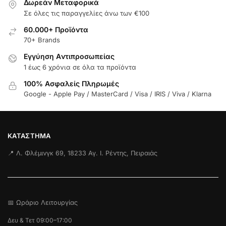
Δωρεάν Μεταφορικά
Σε όλες τις παραγγελίες άνω των €100
60.000+ Προϊόντα
70+ Brands
Εγγύηση Aντιπροσωπείας
1 έως 6 χρόνια σε όλα τα προϊόντα
100% Ασφαλείς Πληρωμές
Google - Apple Pay / MasterCard / Visa / IRIS / Viva / Klarna
ΚΑΤΆΣΤΗΜΑ
📍 Λ. Φλέμινγκ 69, 18233 Αγ. Ι. Ρέντης, Πειραιάς
📅 Ωράριο Λειτουργίας
Δευ & Τετ 09:00–17:00