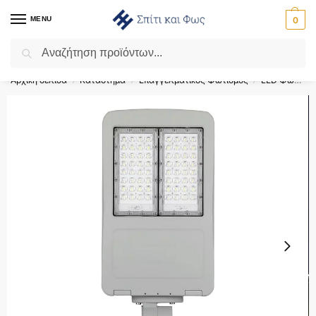
MENU
0
Αναζήτηση
Flash Sale ⚡ 10% Έκπτωση με τον κωδικό ‘SPRING’!
Αρχική σελίδα
Κατάστημα
Επαγγελματικός Φωτισμός
LED Φωτιστικά Δρόμου
/
/
/