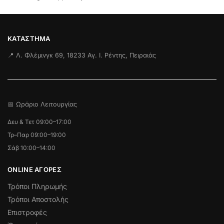
ΚΑΤΆΣΤΗΜΑ
📍 Λ. Φλέμινγκ 69, 18233 Αγ. Ι. Ρέντης, Πειραιάς
📅 Ωράριο Λειτουργίας
Δευ & Τετ 09:00–17:00
Τρ–Παρ 09:00–19:00
Σάβ 10:00–14:00
ONLINE ΑΓΟΡΕΣ
Τρόποι Πληρωμής
Τρόποι Αποστολής
Επιστροφές