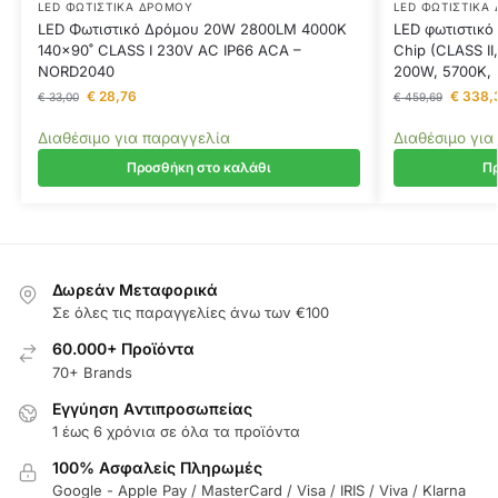
LED ΦΩΤΙΣΤΙΚΆ ΔΡΌΜΟΥ
LED ΦΩΤΙΣΤΙΚΆ
LED Φωτιστικό Δρόμου 20W 2800LM 4000K
LED φωτιστικό
140×90˚ CLASS I 230V AC IP66 ACA –
Chip (CLASS I
NORD2040
200W, 5700Κ, 
€
28,76
€
338,
€
33,00
€
459,69
Διαθέσιμο για παραγγελία
Διαθέσιμο για
Προσθήκη στο καλάθι
Πρ
Δωρεάν Μεταφορικά
Σε όλες τις παραγγελίες άνω των €100
60.000+ Προϊόντα
70+ Brands
Εγγύηση Aντιπροσωπείας
1 έως 6 χρόνια σε όλα τα προϊόντα
100% Ασφαλείς Πληρωμές
Google - Apple Pay / MasterCard / Visa / IRIS / Viva / Klarna