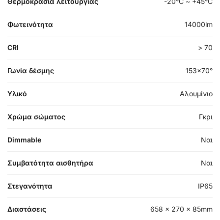
Θερμοκρασία λειτουργίας
-20°C ~ +45°C
Φωτεινότητα
14000lm
CRI
> 70
Γωνία δέσμης
153×70°
Υλικό
Αλουμίνιο
Χρώμα σώματος
Γκρι
Dimmable
Ναι
Συμβατότητα αισθητήρα
Ναι
Στεγανότητα
IP65
Διαστάσεις
658 x 270 x 85mm